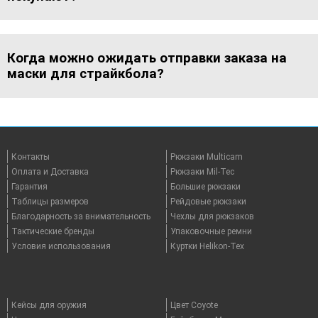
Когда можно ожидать отправки заказа на
маски для страйкбола?
Контакты
Рюкзаки Multicam
Оплата и Доставка
Рюкзаки Mil-Tec
Гарантия
Большие рюкзаки
Таблицы размеров
Рейдовые рюкзаки
Благодарность за внимательность
Чехлы для рюкзаков
Тактические бренды
Упаковочные ремни
Условия использования
Куртки Helikon-Tex
Кейсы для оружия
Цвет Coyote