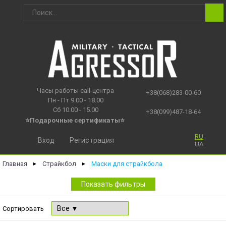
Часы работы call-центра
+38(068)283-00-60
Пн - Пт 9.00 - 18.00
Сб 10.00 - 15.00
+38(099)487-18-64
⭐Подарочные сертификаты
⭐
RU
Вход
Регистрация
UA
Главная
Страйкбол
Маски для страйкбола
►
►
Показать фильтры
Сортировать