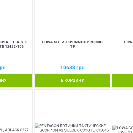
И A.T.L.A.S. 8
LOWA БОТИНКИ INNOX PRO MID
LOW
E 12422-106
TF
рн
10638
грн
ИНУ
В КОРЗИНУ