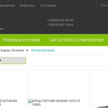
изводители
Избранные
Топ товары
+38(068)283-00-60
+38(099)487-18-64
ы
⭐
РЮКЗАКИ И СУМКИ
ТАКТИЧЕСКОЕ СНАРЯЖЕНИЕ
Берцы, ботинки
Летние ботинки
►