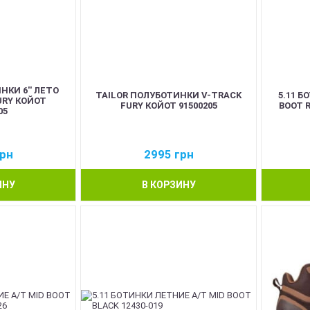
НКИ 6'' ЛЕТО
TAILOR ПОЛУБОТИНКИ V-TRACK
5.11 Б
FURY КОЙОТ
FURY КОЙОТ 91500205
BOOT 
05
рн
2995
грн
ИНУ
В КОРЗИНУ