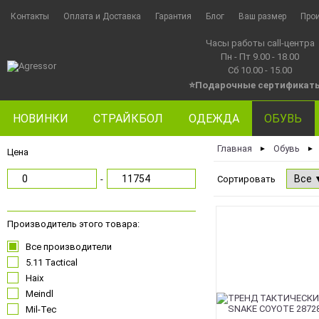
Контакты
Оплата и Доставка
Гарантия
Блог
Ваш размер
Про
Часы работы call-центра
Пн - Пт 9.00 - 18.00
Сб 10.00 - 15.00
⭐Подарочные сертификат
НОВИНКИ
СТРАЙКБОЛ
ОДЕЖДА
ОБУВЬ
Главная
Обувь
►
►
Цена
-
Сортировать
Производитель этого товара:
Все производители
5.11 Tactical
Haix
Meindl
Mil-Tec