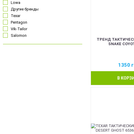
Lowa
Другие бренды
Texar
Pentagon
Vik-Tailor
Salomon
ТРЕНД ТАКТИЧЕС
SNAKE COYOT
Чорний
1350
г
Койот
Олива
В КОРЗ
Сірий
Синій
Червоний
Pink
Білий
Помаранчевий
Прозорий
ММ14 Український піксель
Multicam/MTP