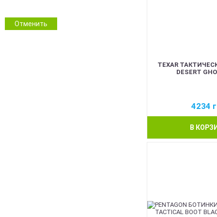
NGU Camo Хижак
Зимовий камуфляж
Отменить
Камуфляж
Інші кольори
TEXAR ТАКТИЧЕС
DESERT GHO
4234
г
В КОРЗ