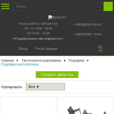
Часы работы call-центра
+38(068)283-00-60
Пн - Пт 9.00 - 18.00
Сб 10.00 - 15.00
+38(099)487-18-64
⭐Подарочные сертификаты
⭐
RU
Вход
Регистрация
UA
Главная
Тактическое снаряжение
Подсумки
►
►
►
Подсумки пистолетные
Показать фильтры
Сортировать