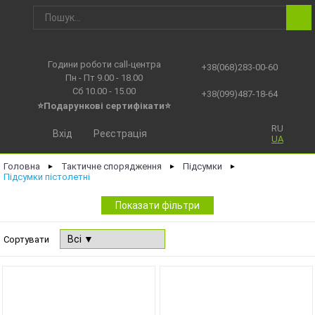
Години роботи call-центра
+38(068)283-00-60
Пн - Пт 9.00 - 18.00
Сб 10.00 - 15.00
+38(099)487-18-64
⭐Подарункові сертифікати⭐
RU
Вхід
Реєстрація
UA
Головна
Тактичне спорядження
Підсумки
►
►
►
Підсумки пістолетні
Показати фільтри
Сортувати