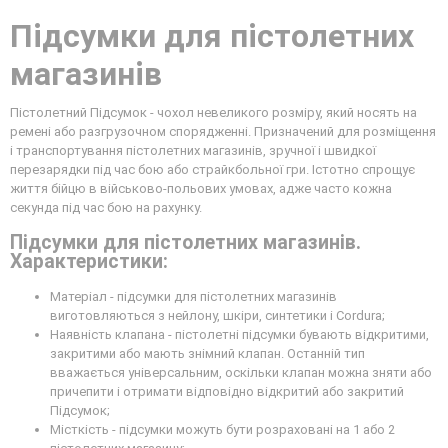
Підсумки для пістолетних
магазинів
Пістолетний Підсумок - чохол невеликого розміру, який носять на
ремені або разгрузочном спорядженні. Призначений для розміщення
і транспортування пістолетних магазинів, зручної і швидкої
перезарядки під час бою або страйкбольної гри. Істотно спрощує
життя бійцю в військово-польових умовах, адже часто кожна
секунда під час бою на рахунку.
Підсумки для пістолетних магазинів.
Характеристики:
Матеріал - підсумки для пістолетних магазинів
виготовляються з нейлону, шкіри, синтетики і Cordura;
Наявність клапана - пістолетні підсумки бувають відкритими,
закритими або мають знімний клапан. Останній тип
вважається універсальним, оскільки клапан можна зняти або
причепити і отримати відповідно відкритий або закритий
Підсумок;
Місткість - підсумки можуть бути розраховані на 1 або 2