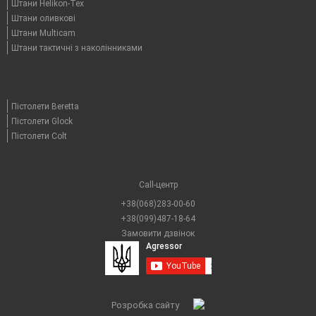
Штани Helikon-Tex
Штани оливкові
Штани Multicam
Штани тактичні з наколінниками
Пістолети Beretta
Пістолети Glock
Пістолети Colt
Call-центр
+38(068)283-00-60
+38(099)487-18-64
Замовити дзвінок
Розробка сайту