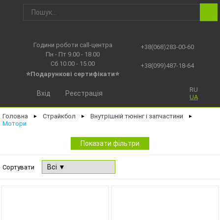
Години роботи call-центра
+38(068)283-00-60
Пн - Пт 9.00 - 18.00
Сб 10.00 - 15.00
+38(099)487-18-64
⭐Подарункові сертифікати⭐
RU
Вхід
Реєстрація
UA
Головна
Страйкбол
Внутрішній тюнінг і запчастини
►
►
►
Мотори
Показати фільтри
Сортувати