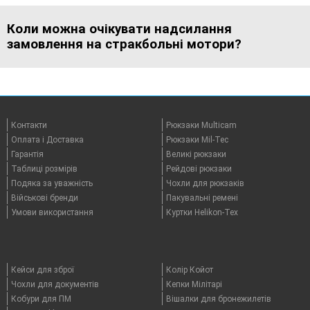
Коли можна очікувати надсилання
замовлення на стракбольні мотори?
Контакти
Рюкзаки Multicam
Оплата i Доставка
Рюкзаки Mil-Tec
Гарантія
Великі рюкзаки
Таблицi розмірів
Рейдові рюкзаки
Подяка за уважність
Чохли для рюкзаків
Військові бренди
Пакувальні ремені
Умови використання
Куртки Helikon-Tex
Кейси для зброї
Колір Койот
Чохли для документів
Кепки Мілітарі
Кобури для ПМ
Вішалки для бронежилетів