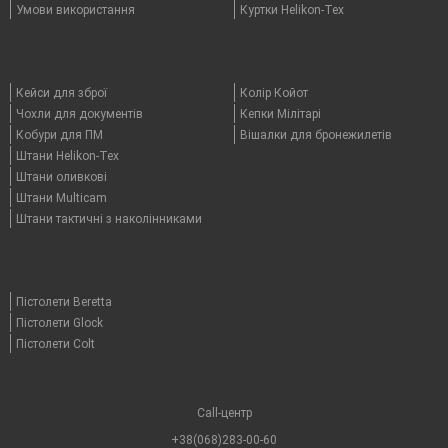
Умови використання
Куртки Helikon-Tex
Кейси для зброї
Колір Койот
Чохли для документів
Кепки Мілітарі
Кобури для ПМ
Вішалки для бронежилетів
Штани Helikon-Tex
Штани оливкові
Штани Multicam
Штани тактичні з наколінниками
Пістолети Beretta
Пістолети Glock
Пістолети Colt
Call-центр
+38(068)283-00-60