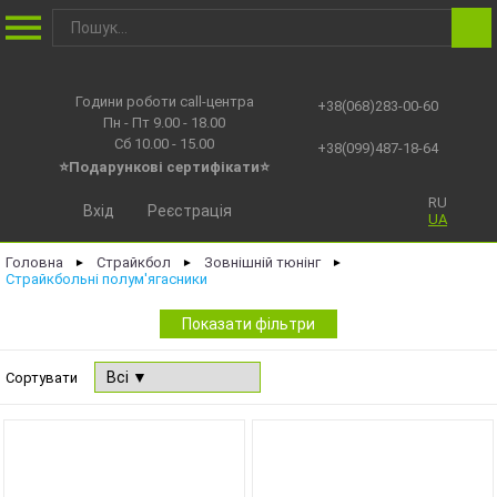
Години роботи call-центра
+38(068)283-00-60
Пн - Пт 9.00 - 18.00
Сб 10.00 - 15.00
+38(099)487-18-64
⭐Подарункові сертифікати⭐
RU
Вхід
Реєстрація
UA
Головна
Страйкбол
Зовнішній тюнінг
►
►
►
Страйкбольні полум'ягасники
Показати фільтри
Сортувати