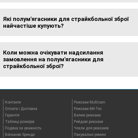
Які полум'ягасники для страйкбольної зброї
найчастіше купують?
Коли можна очікувати надсилання
замовлення на полум'ягасники для
страйкбольної зброї?
Контакти
Рюкзаки Multicam
Оплата i Доставка
Рюкзаки Mil-Tec
Гарантія
Великі рюкзаки
Таблицi розмірів
Рейдові рюкзаки
Подяка за уважність
Чохли для рюкзаків
Військові бренди
Пакувальні ремені