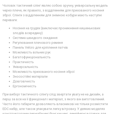
Чоловік тактичний слінг являє собою зручну, універсальну модель
через плече, як правило, з відділенням для прихованого носіння
зброї. Слінги з відділенням для знімною кобури мають наступні
переваги:
Носіння на грудях (виключає проникнення кишенькових
злодіїв всередину)
Система швидкого скидання
Регулювання плечового ременя
Панель Velcro для кріплення патчів
Можливість вільних рук
Багатофункціональність
Практичність
Універсальність
Можливість прихованого носіння зброї
Зносостійкі матеріали
Довговічність
Ергономічність
При виборі тактичного слінгу слід звертати увагу не на дизайн, а
перш за все на її функціонал і матеріал, з якого він виготовлений.
Часто його габарити дозволяють власникові не тільки розмістити
EDC набір, але також упакувати легку вітровку. У деяких моделях
конструкторами передбачені бічні кишені, демпферні вставки для