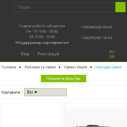
Години роботи call-центра
+38(068)283-00-60
Пн - Пт 9.00 - 18.00
Сб 10.00 - 15.00
+38(099)487-18-64
⭐Подарункові сертифікати⭐
RU
Вхід
Реєстрація
UA
Головна
Рюкзаки та сумки
Сумки і баули
Нагрудні сумки
►
►
►
Показати фільтри
Сортувати