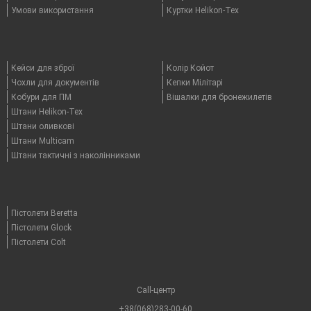
Умови використання
Куртки Helikon-Tex
Кейси для зброї
Колір Койот
Чохли для документів
Кепки Мілітарі
Кобури для ПМ
Вішалки для бронежилетів
Штани Helikon-Tex
Штани оливкові
Штани Multicam
Штани тактичні з наколінниками
Пістолети Beretta
Пістолети Glock
Пістолети Colt
Call-центр
+38(068)283-00-60