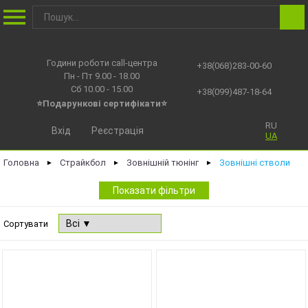
Години роботи call-центра
+38(068)283-00-60
Пн - Пт 9.00 - 18.00
Сб 10.00 - 15.00
+38(099)487-18-64
⭐Подарункові сертифікати⭐
RU
Вхід
Реєстрація
UA
Головна
Страйкбол
Зовнішній тюнінг
Зовнішні стволи
►
►
►
Показати фільтри
Сортувати