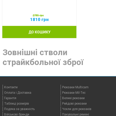
2785
грн
1810
грн
ДО КОШИКУ
Зовнішні стволи
страйкбольної зброї
Контакти
Рюкзаки Multicam
Оплата i Доставка
Рюкзаки Mil-Tec
Гарантія
Великі рюкзаки
Таблицi розмірів
Рейдові рюкзаки
Подяка за уважність
Чохли для рюкзаків
Військові бренди
Пакувальні ремені