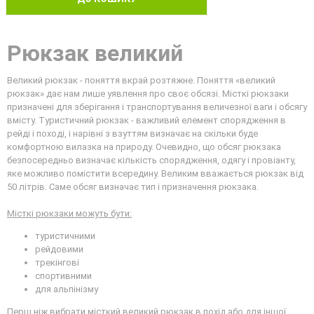
Рюкзак великий
Великий рюкзак - поняття вкрай розтяжне. Поняття «великий
рюкзак» дає нам лише уявлення про своє обсязі. Місткі рюкзаки
призначені для зберігання і транспортування величезної ваги і обсягу
вмісту. Туристичний рюкзак - важливий елемент спорядження в
рейді і поході, і нарівні з взуттям визначає на скільки буде
комфортною вилазка на природу. Очевидно, що обсяг рюкзака
безпосередньо визначає кількість спорядження, одягу і провіанту,
яке можливо помістити всередину. Великим вважається рюкзак від
50 літрів. Саме обсяг визначає тип і призначення рюкзака.
Місткі рюкзаки можуть бути:
туристичними
рейдовими
трекінгові
спортивними
для альпінізму
Перш ніж вибрати місткий великий рюкзак в похід або для іншої