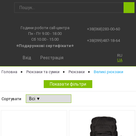
Години роботи call-центра
+38(068)283-00-60
Пн - Пт 9.00 - 18.00
Сб 10.00 - 15.00
+38(099)487-18-64
⭐Подарункові сертифікати⭐
RU
Вхід
Реєстрація
UA
Головна
Рюкзаки та сумки
Рюкзаки
Великі рюкзаки
►
►
►
Показати фільтри
Сортувати