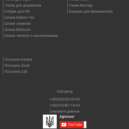
Чохли для документів
Кепки Мілітарі
Кобури для ПМ
Вішалки для бронежилетів
Штани Helikon-Tex
Штани оливкові
Штани Multicam
Штани тактичні з наколінниками
Пістолети Beretta
Пістолети Glock
Пістолети Colt
Call-центр
+38(068)283-00-60
+38(099)487-18-64
Замовити дзвінок