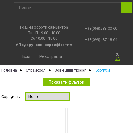
Години роботи call-центра
+38(068)283-00-60
Пн - Пт 9.00 - 18.00
Сб 10.00 - 15.00
+38(099)487-18-64
⭐Подарункові сертифікати⭐
RU
Вхід
Реєстрація
UA
Головна
Страйкбол
Зовнішній тюнінг
Корпуси
►
►
►
Показати фільтри
Сортувати
NEW