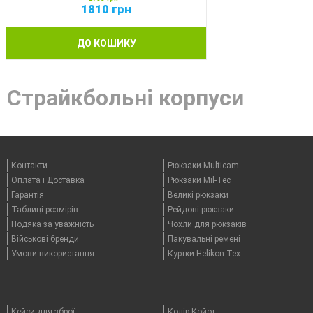
1810
грн
ДО КОШИКУ
Страйкбольні корпуси
Контакти
Рюкзаки Multicam
Оплата i Доставка
Рюкзаки Mil-Tec
Гарантія
Великі рюкзаки
Таблицi розмірів
Рейдові рюкзаки
Подяка за уважність
Чохли для рюкзаків
Військові бренди
Пакувальні ремені
Умови використання
Куртки Helikon-Tex
Кейси для зброї
Колір Койот