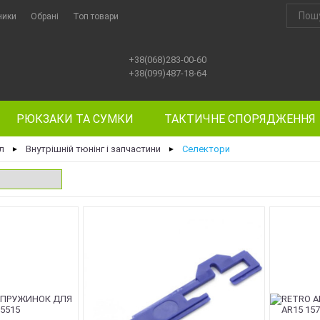
ники
Обрані
Топ товари
+38(068)283-00-60
+38(099)487-18-64
РЮКЗАКИ ТА СУМКИ
ТАКТИЧНЕ СПОРЯДЖЕННЯ
л
Внутрішній тюнінг і запчастини
Селектори
►
►