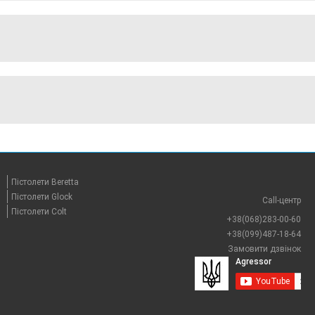
Пістолети Beretta
Пістолети Glock
Call-центр
Пістолети Colt
+38(068)283-00-60
+38(099)487-18-64
Замовити дзвінок