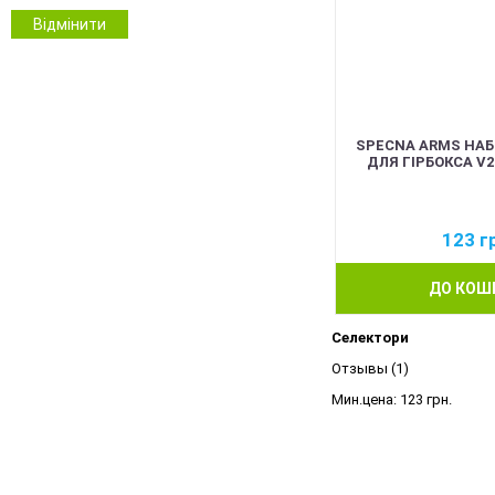
Відмінити
SPECNA ARMS НАБ
ДЛЯ ГІРБОКСА V2
123
г
ДО КОШ
Селектори
Отзывы (1)
Мин.цена:
123 грн.