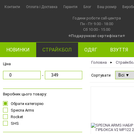
Контакти
Оплата i Доставка
Гарантія
Блог
Ваш розмір
Вироб
Години роботи call-центра
Пн - Пт 9.00 - 18.00
Сб 10.00 - 15.00
⭐Подарункові сертифікати⭐
НОВИНКИ
СТРАЙКБОЛ
ОДЯГ
ВЗУТТЯ
Головна
Страйкбо
►
Ціна
-
Сортувати
Виробник цього товару:
Обрати категорію
Specna Arms
Rocket
SHS