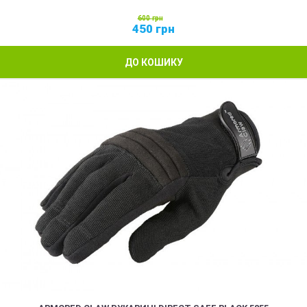
600
грн
450
грн
ДО КОШИКУ