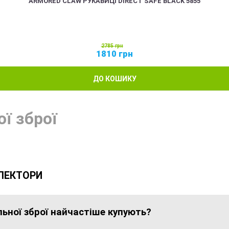
ARMORED CLAW РУКАВИЦІ DIRECT SAFE BLACK 5855
2785
грн
1810
грн
ДО КОШИКУ
ї зброї
ЕЛЕКТОРИ
льної зброї найчастіше купують?