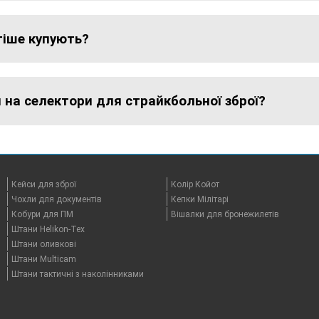
тіше купують?
на селектори для страйкбольної зброї?
Кейси для зброї
Колір Койот
Чохли для документів
Кепки Мілітарі
Кобури для ПМ
Вішалки для бронежилетів
Штани Helikon-Tex
Штани оливкові
Штани Multicam
Штани тактичні з наколінниками