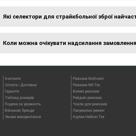
Які селектори для страйкбольної зброї найчас
Коли можна очікувати надсилання замовлення 
Контакти
Рюкзаки Multicam
Оплата i Доставка
Рюкзаки Mil-Tec
Гарантія
Великі рюкзаки
Таблицi розмірів
Рейдові рюкзаки
Подяка за уважність
Чохли для рюкзаків
Військові бренди
Пакувальні ремені
Умови використання
Куртки Helikon-Tex