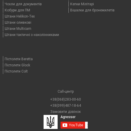
Чохли для документів
Кепки Мілітарі
Кобури для ПМ
Вішалки для бронежилетів
Штани Helikon-Tex
Штани оливкові
Штани Multicam
Штани тактичні з наколінниками
Пістолети Beretta
Пістолети Glock
Пістолети Colt
Call-центр
+38(068)283-00-60
+38(099)487-18-64
Замовити дзвінок