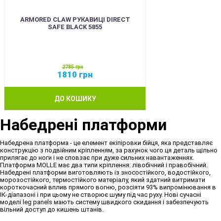
ARMORED CLAW РУКАВИЦІ DIRECT
SAFE BLACK 5855
2785
грн
1810
грн
ДО КОШИКУ
Набедрені платформи
Набедрена платформа - це елемент екіпіровки бійця, яка представляє
конструкцію з подвійним кріпленням, за рахунок чого ця деталь щільно
прилягає до ноги і не сповзає при дуже сильних навантаженнях.
Платформа MOLLE має два типи кріплення: лівобічний і правобічний.
Набедрені платформи виготовляють із зносостійкого, водостійкого,
морозостійкого, термостійкого матеріалу, який здатний витримати
короткочасний вплив прямого вогню, розсіяти 93% випромінювання в
ІК-діапазоні і при цьому не створює шуму під час руху. Нові сучасні
моделі leg panels мають систему швидкого скидання і забезпечують
вільний доступ до кишень штанів.