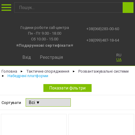
Години роботи call-центра
+38(068)283-00-60
Пн - Пт 9.00 - 18.00
Сб 10.00 - 15.00
+38(099)487-18-64
⭐Подарункові сертифікати⭐
RU
Вхід
Реєстрація
UA
Головна
Тактичне спорядження
Розвантажувальні системи
►
►
Набедрені платформи
►
Показати фільтри
Сортувати