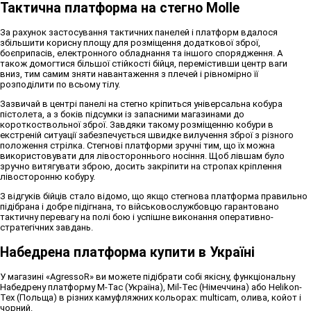
Тактична платформа на стегно Molle
За рахунок застосування тактичних панелей і платформ вдалося
збільшити корисну площу для розміщення додаткової зброї,
боєприпасів, електронного обладнання та іншого спорядження. А
також домогтися більшої стійкості бійця, перемістивши центр ваги
вниз, тим самим зняти навантаження з плечей і рівномірно її
розподілити по всьому тілу.
Зазвичай в центрі панелі на стегно кріпиться універсальна кобура
пістолета, а з боків підсумки із запасними магазинами до
короткоствольної зброї. Завдяки такому розміщенню кобури в
екстреній ситуації забезпечується швидке вилучення зброї з різного
положення стрілка. Стегнові платформи зручні тим, що їх можна
використовувати для лівостороннього носіння. Щоб лівшам було
зручно витягувати зброю, досить закріпити на стропах кріплення
лівосторонню кобуру.
З відгуків бійців стало відомо, що якщо стегнова платформа правильно
підібрана і добре підігнана, то військовослужбовцю гарантовано
тактичну перевагу на полі бою і успішне виконання оперативно-
стратегічних завдань.
Набедрена платформа купити в Україні
У магазині «AgressoR» ви можете підібрати собі якісну, функціональну
Набедрену платформу M-Tac (Україна), Mil-Tec (Німеччина) або Helikon-
Tex (Польща) в різних камуфляжних кольорах: multicam, олива, койот і
чорний.