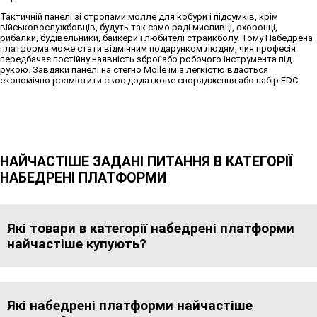
Тактичній панелі зі стропами молле для кобури і підсумків, крім
військовослужбовців, будуть так само раді мисливці, охоронці,
рибалки, будівельники, байкери і любителі страйкболу. Тому Набедрена
платформа може стати відмінним подарунком людям, чия професія
передбачає постійну наявність зброї або робочого інструмента під
рукою. Завдяки панелі на стегно Molle їм з легкістю вдасться
економічно розмістити своє додаткове спорядження або набір EDC.
НАЙЧАСТІШЕ ЗАДАНІ ПИТАННЯ В КАТЕГОРІЇ
НАБЕДРЕНІ ПЛАТФОРМИ
Які товари в категорії набедрені платформи
найчастіше купують?
Які набедрені платформи найчастіше