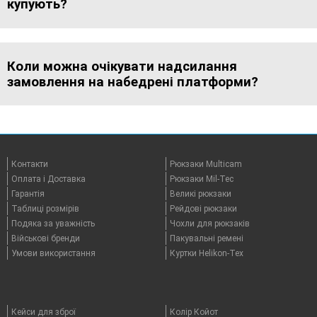
купують?
Коли можна очікувати надсилання
замовлення на набедрені платформи?
Контакти
Рюкзаки Multicam
Оплата i Доставка
Рюкзаки Mil-Tec
Гарантія
Великі рюкзаки
Таблицi розмірів
Рейдові рюкзаки
Подяка за уважність
Чохли для рюкзаків
Військові бренди
Пакувальні ремені
Умови використання
Куртки Helikon-Tex
Кейси для зброї
Колір Койот