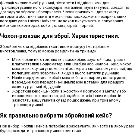
фіксації мисливської рушниці, пістолети і відділеннями для
транспортування його аксесуарів, магазинів, мультитулов, средст по
догляду за зброєю і боєприпасів. Чохли призначені для захисту
автомата або гвинтівки від механічних пошкоджень, несприятливих
погодних умов і піску. Найчастіше чохол випускають в популярних
військових кольорах: койот, олива, сірий і чорний.
Чохол-рюкзак для зброї. Характеристики.
Збройові чохли відрізняються типом корпусу і матеріалом
виготовлення, тому їх можна розділити на три види:
М'які чохли виготовляють з високоізносоустойчівих, грязе /
влагоотталківающіх матеріалів Cordura або нейлон. Кейс, чохол
мають низьку вагу і компактні розміри в складеному вигляді, що
полегшує його зберігання, якщо з нього витягли рушницю.
Напівтверді моделі кейсів мають багатошарову конструкцію,
всередині якої передбачені демпферні вставки для кращого
захисту рушниці від ударів.
Жорсткий кейс - це чохли з жорстким корпусом з металу або
високоміцного пластика, які надійніше всіх інших варіантів
захистять вашу гвинтівку від пошкоджень при тривалому
транспортуванні.
Як правильно вибрати збройовий кейс?
При виборі чохлів і кейсів потрібно враховувати, як часто і в якому разі
буде проходити транспортування гвинтівок: