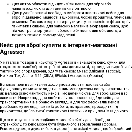
Для автомобілістів підійдуть м'які кейси для зброї або
напівтверді чохли для гвинтівки з оптикою;
Для ручної поклажі необхідно вибирати пластикові кейси для
зброї підвищеної міцності з широким, якісно прошитим, плечовим
ременем. Так само варто звернути увагу на наявність фіксаторів
гвинтівки і кишень для запасних магазинів всередині кейса, щоб
під час транспортування зброю не билося один об одного, а
лежало кожне в своєму відділенні.
Кейс для зброї купити в інтернет-магазині
Agressor
У каталозі товарів військторгу Agressor ви знайдете кейс, сумки для
гладкоствольної зброї потрібної вам довжини від провідних виробників
тактичного спорядження, одягу та кейсів: M-Tac (Militarist Tactical),
Helikon-Tex, A-Line, 5.11 (США), 8Fields і Acropolis (Україна).
Всі цікаві для вас питання щодо умови оплати, доставки або
функціоналу ви можете задати нашим менеджерам-консультантам, так
як велика різноманітність кейсів і моделей чохлів для зброї може вас
запитати. Наприклад, для любителів полювання підійде кейс для
транспортування в зібраному вигляді, а для професіоналів кейс в
розібраному вигляді, так як їх робота, як правило, проходить під
прикриттям, де "світити" гвинтівкою і оптичним прицілом їм ні до чого.
Що ж стосується комерційних моделей кейсів для зброї для
страйкболу, то кейс може бути будь-якого забарвлення і форми.
Рекомендуємо, купувати більш дорогі, але якісні моделі, щоб збройовий