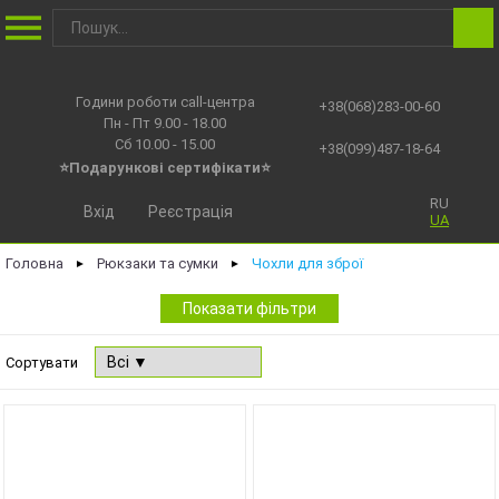
Години роботи call-центра
+38(068)283-00-60
Пн - Пт 9.00 - 18.00
Сб 10.00 - 15.00
+38(099)487-18-64
⭐Подарункові сертифікати⭐
RU
Вхід
Реєстрація
UA
Головна
Рюкзаки та сумки
Чохли для зброї
►
►
Показати фільтри
Сортувати
NEW