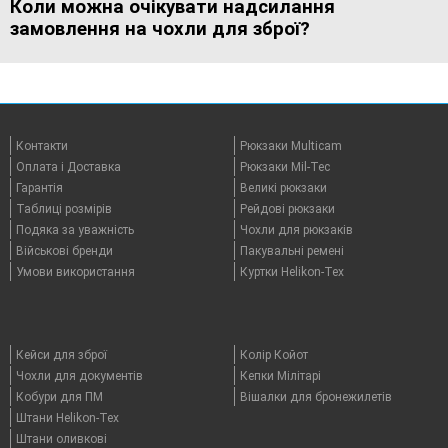
Коли можна очікувати надсилання
замовлення на чохли для зброї?
Контакти
Рюкзаки Multicam
Оплата i Доставка
Рюкзаки Mil-Tec
Гарантія
Великі рюкзаки
Таблицi розмірів
Рейдові рюкзаки
Подяка за уважність
Чохли для рюкзаків
Військові бренди
Пакувальні ремені
Умови використання
Куртки Helikon-Tex
Кейси для зброї
Колір Койот
Чохли для документів
Кепки Мілітарі
Кобури для ПМ
Вішалки для бронежилетів
Штани Helikon-Tex
Штани оливкові