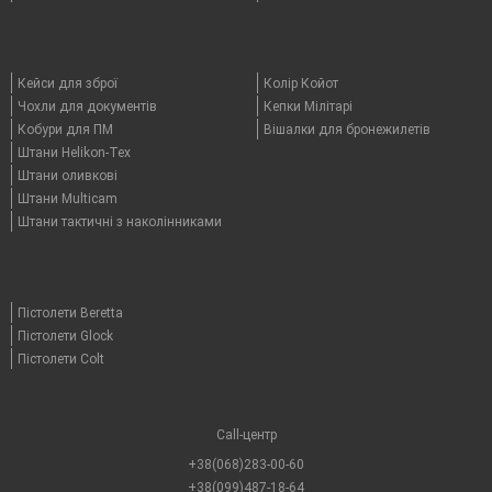
Кейси для зброї
Колір Койот
Чохли для документів
Кепки Мілітарі
Кобури для ПМ
Вішалки для бронежилетів
Штани Helikon-Tex
Штани оливкові
Штани Multicam
Штани тактичні з наколінниками
Пістолети Beretta
Пістолети Glock
Пістолети Colt
Call-центр
+38(068)283-00-60
+38(099)487-18-64