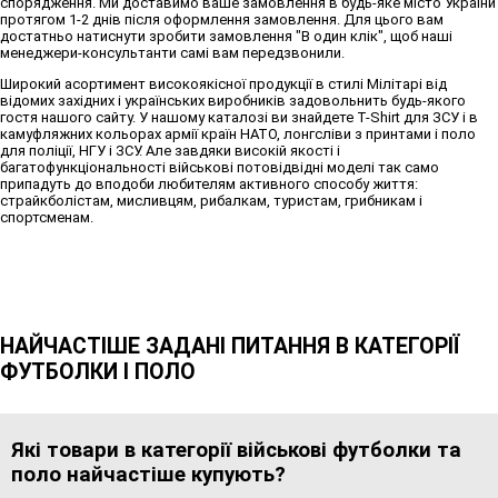
спорядження. Ми доставимо ваше замовлення в будь-яке місто України
протягом 1-2 днів після оформлення замовлення. Для цього вам
достатньо натиснути зробити замовлення "В один клік", щоб наші
менеджери-консультанти самі вам передзвонили.
Широкий асортимент високоякісної продукції в стилі Мілітарі від
відомих західних і українських виробників задовольнить будь-якого
гостя нашого сайту. У нашому каталозі ви знайдете T-Shirt для ЗСУ і в
камуфляжних кольорах армії країн НАТО, лонгсліви з принтами і поло
для поліції, НГУ і ЗСУ. Але завдяки високій якості і
багатофункціональності військові потовідвідні моделі так само
припадуть до вподоби любителям активного способу життя:
страйкболістам, мисливцям, рибалкам, туристам, грибникам і
спортсменам.
НАЙЧАСТІШЕ ЗАДАНІ ПИТАННЯ В КАТЕГОРІЇ
ФУТБОЛКИ І ПОЛО
Які товари в категорії військові футболки та
поло найчастіше купують?