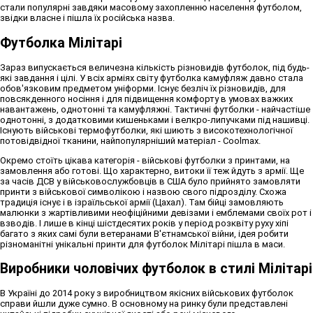
стали популярні завдяки масовому захопленню населення футболом,
звідки власне і пішла їх російська назва.
Футболка Мілітарі
Зараз випускається величезна кількість різновидів футболок, під будь-
які завдання і цілі. У всіх арміях світу футболка камуфляж давно стала
обов'язковим предметом уніформи. Існує безліч їх різновидів, для
повсякденного носіння і для підвищення комфорту в умовах важких
навантажень, однотонні та камуфляжні. Тактичні футболки - найчастіше
однотонні, з додатковими кишеньками і велкро-липучками під нашивці.
Існують військові термофутболки, які шиють з високотехнологічної
потовідвідної тканини, найпопулярніший матеріал - Coolmax.
Окремо стоїть цікава категорія - військові футболки з принтами, на
замовлення або готові. Що характерно, витоки її теж йдуть з армії. Ще
за часів ДСВ у військовослужбовців в США було прийнято замовляти
принти з військової символікою і назвою свого підрозділу. Схожа
традиція існує і в ізраїльської армії (Цахал). Там бійці замовляють
малюнки з жартівливими неофіційними девізами і емблемами своїх рот і
взводів. І лише в кінці шістдесятих років у період розквіту руху хіпі
багато з яких самі були ветеранами В'єтнамської війни, ідея робити
різноманітні унікальні принти для футболок Мілітарі пішла в маси.
Виробники чоловічих футболок в стилі Мілітарі
В Україні до 2014 року з виробництвом якісних військових футболок
справи йшли дуже сумно. В основному на ринку були представлені