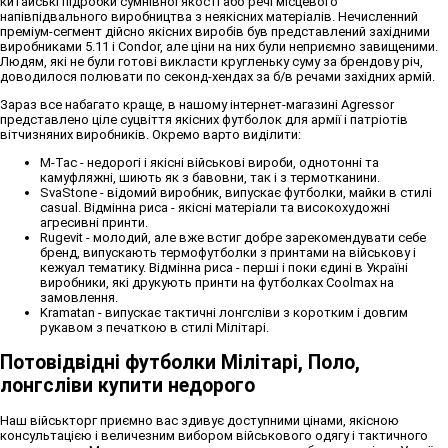
китайські підробки сумнівної якості або речі місцевого
напівпідвального виробництва з неякісних матеріалів. Нечисленний
преміум-сегмент дійсно якісних виробів був представлений західними
виробниками 5.11 і Condor, але ціни на них були неприємно завищеними.
Людям, які не були готові викласти кругленьку суму за брендову річ,
доводилося полювати по секонд-хендах за б/в речами західних армій.
Зараз все набагато краще, в нашому інтернет-магазині Agressor
представлено ціле суцвіття якісних футболок для армії і патріотів
вітчизняних виробників. Окремо варто виділити:
M-Tac - недорогі і якісні військові вироби, однотонні та
камуфляжні, шиють як з бавовни, так і з термотканини.
SvaStone - відомий виробник, випускає футболки, майки в стилі
casual. Відмінна риса - якісні матеріали та високохудожні
агресивні принти.
Rugevit - молодий, але вже встиг добре зарекомендувати себе
бренд, випускають термофутболки з принтами на військову і
кежуал тематику. Відмінна риса - перші і поки єдині в Україні
виробники, які друкують принти на футболках Coolmax на
замовлення.
Kramatan - випускає тактичні лонгсліви з коротким і довгим
рукавом з печаткою в стилі Мілітарі.
Потовідвідні футболки Мілітарі, Поло,
лонгсліви купити недорого
Наш військторг приємно вас здивує доступними цінами, якісною
консультацією і величезним вибором військового одягу і тактичного