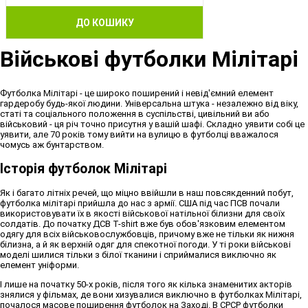
ДО КОШИКУ
Військові футболки Мілітарі
Футболка Мілітарі - це широко поширений і невід'ємний елемент
гардеробу будь-якої людини. Універсальна штука - незалежно від віку,
статі та соціального положення в суспільстві, цивільний ви або
військовий - ця річ точно присутня у вашій шафі. Складно уявити собі це
уявити, але 70 років тому вийти на вулицю в футболці вважалося
чомусь аж бунтарством.
Історія футболок Мілітарі
Як і багато літніх речей, що міцно ввійшли в наш повсякденний побут,
футболка мілітарі прийшла до нас з армії. США під час ПСВ почали
використовувати їх в якості військової натільної білизни для своїх
солдатів. До початку ДСВ T-shirt вже був обов'язковим елементом
одягу для всіх військовослужбовців, причому вже не тільки як нижня
білизна, а й як верхній одяг для спекотної погоди. У ті роки військові
моделі шилися тільки з білої тканини і сприймалися виключно як
елемент уніформи.
І лише на початку 50-х років, після того як кілька знаменитих акторів
знялися у фільмах, де вони хизувалися виключно в футболках Мілітарі,
почалося масове поширення футболок на Заході. В СРСР футболки