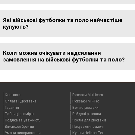
Які військові футболки та поло найчастіше
купують?
Коли можна очікувати надсилання
замовлення на військові футболки та поло?
Контакти
Рюкзаки Multicam
Оплата i Доставка
Рюкзаки Mil-Tec
Гарантія
Великі рюкзаки
Таблицi розмірів
Рейдові рюкзаки
Подяка за уважність
Чохли для рюкзаків
Військові бренди
Пакувальні ремені
Умови використання
Куртки Helikon-Tex