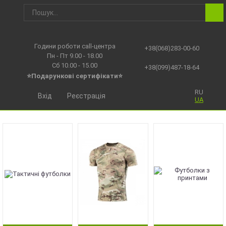
Години роботи call-центра
+38(068)283-00-60
Пн - Пт 9.00 - 18.00
Сб 10.00 - 15.00
+38(099)487-18-64
⭐Подарункові сертифікати⭐
RU
Вхід
Реєстрація
UA