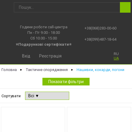
Години роботи call-центра
+38(068)283-00-60
Пн - Пт 9.00 - 18.00
Сб 10.00 - 15.00
+38(099)487-18-64
⭐Подарункові сертифікати⭐
RU
Вхід
Реєстрація
UA
Головна
Тактичне спорядження
Нашивки, кокарди, погони
►
►
Показати фільтри
Сортувати