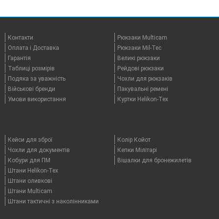
Контакти
Рюкзаки Multicam
Оплата i Доставка
Рюкзаки Mil-Tec
Гарантія
Великі рюкзаки
Таблицi розмірів
Рейдові рюкзаки
Подяка за уважність
Чохли для рюкзаків
Військові бренди
Пакувальні ремені
Умови використання
Куртки Helikon-Tex
Кейси для зброї
Колір Койот
Чохли для документів
Кепки Мілітарі
Кобури для ПМ
Вішалки для бронежилетів
Штани Helikon-Tex
Штани оливкові
Штани Multicam
Штани тактичні з наколінниками