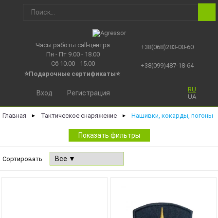
Часы работы call-центра
+38(068)283-00-60
Пн - Пт 9.00 - 18.00
Сб 10.00 - 15.00
+38(099)487-18-64
⭐Подарочные сертификаты
⭐
RU
Вход
Регистрация
UA
Главная
Тактическое снаряжение
Нашивки, кокарды, погоны
►
►
Показать фильтры
Сортировать