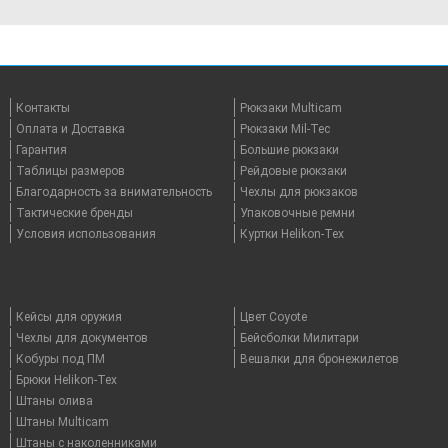
Контакты
Рюкзаки Multicam
Оплата и Доставка
Рюкзаки Mil-Tec
Гарантия
Большие рюкзаки
Таблицы размеров
Рейдовые рюкзаки
Благодарность за внимательность
Чехлы для рюкзаков
Тактические бренды
Упаковочные ремни
Условия использования
Куртки Helikon-Tex
Кейсы для оружия
Цвет Coyote
Чехлы для документов
Бейсболки Милитари
Кобуры под ПМ
Вешалки для бронежилетов
Брюки Helikon-Tex
Штаны олива
Штаны Multicam
Штаны с наколенниками