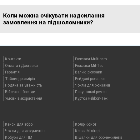
Коли можна очікувати надсилання
замовлення на підшоломники?
Контакти
Рюкзаки Multicam
Оплата i Доставка
Рюкзаки Mil-Tec
Гарантія
Великі рюкзаки
Таблицi розмірів
Рейдові рюкзаки
Подяка за уважність
Чохли для рюкзаків
Військові бренди
Пакувальні ремені
Умови використання
Куртки Helikon-Tex
Кейси для зброї
Колір Койот
Чохли для документів
Кепки Мілітарі
Кобури для ПМ
Вішалки для бронежилетів