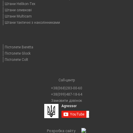
Штани Helikon-Tex
Штани оливкові
Штани Multicam
Штани тактичні з наколінниками
Пістолети Beretta
Пістолети Glock
Пістолети Colt
Call-центр
+38(068)283-00-60
+38(099)487-18-64
Замовити дзвінок
Розробка сайту