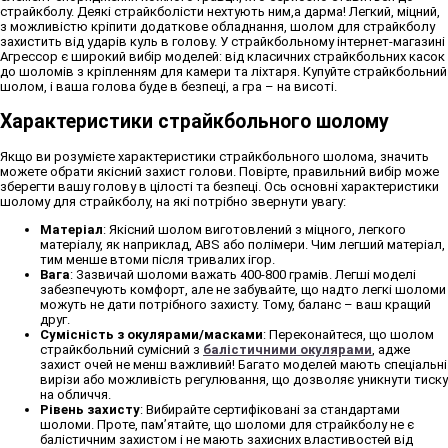
страйкболу. Деякі страйкболісти нехтують ним,а дарма! Легкий, міцний,
з можливістю кріпити додаткове обладнання, шолом для страйкболу
захистить від ударів куль в голову. У страйкбольному інтернет-магазині
Агрессор є широкий вибір моделей: від класичних страйкбольних касок
до шоломів з кріпленням для камери та ліхтаря. Купуйте страйкбольний
шолом, і ваша голова буде в безпеці, а гра – на висоті.
Характеристики страйкбольного шолому
Якщо ви розумієте характеристики страйкбольного шолома, значить
можете обрати якісний захист голови. Повірте, правильний вибір може
зберегти вашу голову в цілості та безпеці. Ось основні характеристики
шолому для страйкболу, на які потрібно звернути увагу:
Матеріал
: Якісний шолом виготовлений з міцного, легкого
матеріалу, як наприклад, ABS або полімери. Чим легший матеріал,
тим менше втоми після тривалих ігор.
Вага
: Зазвичай шоломи важать 400-800 грамів. Легші моделі
забезпечують комфорт, але не забувайте, що надто легкі шоломи
можуть не дати потрібного захисту. Тому, баланс – ваш кращий
друг.
Сумісність з окулярами/масками
: Переконайтеся, що шолом
страйкбольний сумісний з
балістичними окулярами
, адже
захист очей не менш важливий! Багато моделей мають спеціальні
вирізи або можливість регулювання, що дозволяє уникнути тиску
на обличчя.
Рівень захисту
: Вибирайте сертифіковані за стандартами
шоломи. Проте, пам’ятайте, що шоломи для страйкболу не є
балістичним захистом і не мають захисних властивостей від