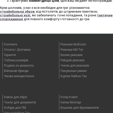
Гарантуємо
найвигідніші ціни
, щоб ваш бюджет не постраждав.
Крім шоломів, у нас є все необхідне для гри: різноманітна
страйкбольна зброя
, від пістолетів до штурмових гвинтівок;
страйкбольні кулі
, які забезпечать точні попадання, та різне
тактичне
спорядження
для повного комфорту і готовності до гри.
Контакти
Рюкзаки Multicam
Оплата i Доставка
Рюкзаки Mil-Tec
Гарантія
Великі рюкзаки
Таблицi розмірів
Рейдові рюкзаки
Подяка за уважність
Чохли для рюкзаків
Військові бренди
Пакувальні ремені
Умови використання
Куртки Helikon-Tex
Кейси для зброї
Колір Койот
Чохли для документів
Кепки Мілітарі
Кобури для ПМ
Вішалки для бронежилетів
Штани Helikon-Tex