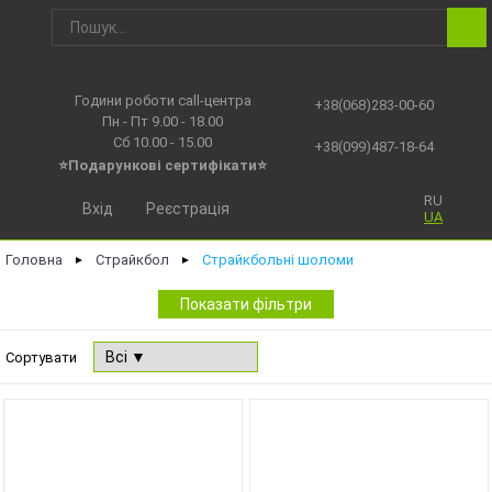
Години роботи call-центра
+38(068)283-00-60
Пн - Пт 9.00 - 18.00
Сб 10.00 - 15.00
+38(099)487-18-64
⭐Подарункові сертифікати⭐
RU
Вхід
Реєстрація
UA
Головна
Страйкбол
Страйкбольні шоломи
►
►
Показати фільтри
Сортувати