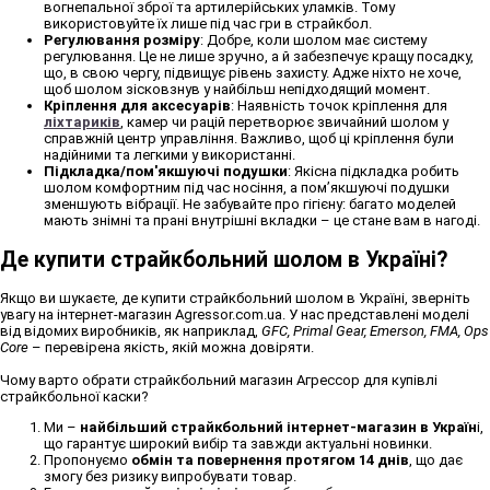
вогнепальної зброї та артилерійських уламків. Тому
використовуйте їх лише під час гри в страйкбол.
Регулювання розміру
: Добре, коли шолом має систему
регулювання. Це не лише зручно, а й забезпечує кращу посадку,
що, в свою чергу, підвищує рівень захисту. Адже ніхто не хоче,
щоб шолом зісковзнув у найбільш непідходящий момент.
Кріплення для аксесуарів
: Наявність точок кріплення для
ліхтариків
, камер чи рацій перетворює звичайний шолом у
справжній центр управління. Важливо, щоб ці кріплення були
надійними та легкими у використанні.
Підкладка/пом'якшуючі подушки
: Якісна підкладка робить
шолом комфортним під час носіння, а пом’якшуючі подушки
зменшують вібрації. Не забувайте про гігієну: багато моделей
мають знімні та прані внутрішні вкладки – це стане вам в нагоді.
Де купити страйкбольний шолом в Україні?
Якщо ви шукаєте, де купити страйкбольний шолом в Україні, зверніть
увагу на інтернет-магазин Agressor.com.ua. У нас представлені моделі
від відомих виробників, як наприклад,
GFC, Primal Gear, Emerson, FMA, Ops
Core
– перевірена якість, якій можна довіряти.
Чому варто обрати страйкбольний магазин Агрессор для купівлі
страйкбольної каски?
Ми –
найбільший страйкбольний інтернет-магазин в Україн
і,
що гарантує широкий вибір та завжди актуальні новинки.
Пропонуємо
обмін та повернення протягом 14 днів
, що дає
змогу без ризику випробувати товар.