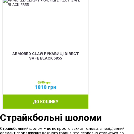
ARMORED CLAW РУКАВИЦІ DIRECT
SAFE BLACK 5855
2785
грн
1810
грн
ДО КОШИКУ
Страйкбольні шоломи
Страйкбольний шолом – це не просто захист голови, а невід'ємний
елемент спорядження кожного гравця, хто серйозно ставиться до