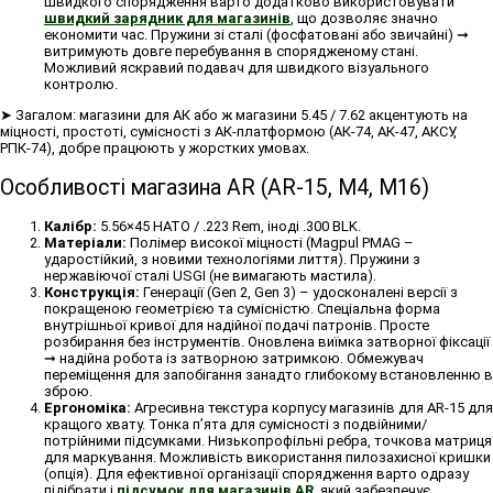
швидкого спорядження варто додатково використовувати
швидкий зарядник для магазинів
, що дозволяє значно
економити час. Пружини зі сталі (фосфатовані або звичайні) ➞
витримують довге перебування в спорядженому стані.
Можливий яскравий подавач для швидкого візуального
контролю.
➤ Загалом: магазини для АК або ж магазини 5.45 / 7.62 акцентують на
міцності, простоті, сумісності з АК-платформою (АК-74, АК-47, АКСУ,
РПК-74), добре працюють у жорстких умовах.
Особливості магазина AR (AR-15, М4, М16)
Калібр:
5.56×45 НАТО / .223 Rem, іноді .300 BLK.
Матеріали:
Полімер високої міцності (Magpul PMAG –
ударостійкий, з новими технологіями лиття). Пружини з
нержавіючої сталі USGI (не вимагають мастила).
Конструкція:
Генерації (Gen 2, Gen 3) – удосконалені версії з
покращеною геометрією та сумісністю. Спеціальна форма
внутрішньої кривої для надійної подачі патронів. Просте
розбирання без інструментів. Оновлена виїмка затворної фіксації
➞ надійна робота із затворною затримкою. Обмежувач
переміщення для запобігання занадто глибокому встановленню в
зброю.
Ергономіка:
Агресивна текстура корпусу магазинів для AR-15 для
кращого хвату. Тонка п’ята для сумісності з подвійними/
потрійними підсумками. Низькопрофільні ребра, точкова матриця
для маркування. Можливість використання пилозахисної кришки
(опція). Для ефективної організації спорядження варто одразу
підібрати і
підсумок для магазинів AR
, який забезпечує