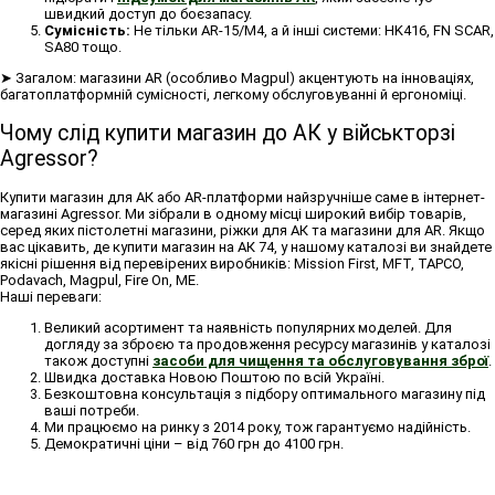
швидкий доступ до боєзапасу.
Сумісність:
Не тільки AR-15/M4, а й інші системи: HK416, FN SCAR,
SA80 тощо.
➤ Загалом: магазини AR (особливо Magpul) акцентують на інноваціях,
багатоплатформній сумісності, легкому обслуговуванні й ергономіці.
Чому слід купити магазин до АК у військторзі
Agressor?
Купити магазин для АК або AR-платформи найзручніше саме в інтернет-
магазині Agressor. Ми зібрали в одному місці широкий вибір товарів,
серед яких пістолетні магазини, ріжки для АК та магазини для AR. Якщо
вас цікавить, де купити магазин на АК 74, у нашому каталозі ви знайдете
якісні рішення від перевірених виробників: Mission First, MFT, TAPCO,
Podavach, Magpul, Fire On, ME.
Наші переваги:
Великий асортимент та наявність популярних моделей. Для
догляду за зброєю та продовження ресурсу магазинів у каталозі
також доступні
засоби для чищення та обслуговування зброї
.
Швидка доставка Новою Поштою по всій Україні.
Безкоштовна консультація з підбору оптимального магазину під
ваші потреби.
Ми працюємо на ринку з 2014 року, тож гарантуємо надійність.
Демократичні ціни – від 760 грн до 4100 грн.