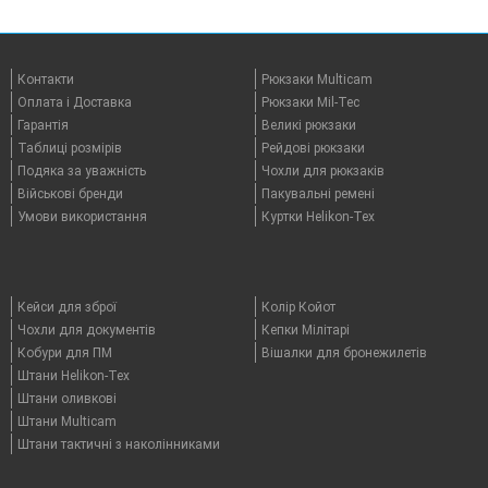
Контакти
Рюкзаки Multicam
Оплата i Доставка
Рюкзаки Mil-Tec
Гарантія
Великі рюкзаки
Таблицi розмірів
Рейдові рюкзаки
Подяка за уважність
Чохли для рюкзаків
Військові бренди
Пакувальні ремені
Умови використання
Куртки Helikon-Tex
Кейси для зброї
Колір Койот
Чохли для документів
Кепки Мілітарі
Кобури для ПМ
Вішалки для бронежилетів
Штани Helikon-Tex
Штани оливкові
Штани Multicam
Штани тактичні з наколінниками