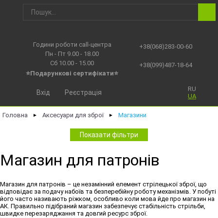
Години роботи call-центра
+38(068)283-00-60
Пн - Пт 9.00 - 18.00
Сб 10.00 - 15.00
+38(099)487-18-64
⭐Подарункові сертифікати⭐
RU
Вхід
Реєстрація
UA
Головна
Аксесуари для зброї
Магазини
►
►
Показати фільтри
Магазин для патронів
Магазин для патронів – це незамінний елемент стрілецької зброї, що
відповідає за подачу набоїв та безперебійну роботу механізмів. У побуті
його часто називають ріжком, особливо коли мова йде про магазин на
АК. Правильно підібраний магазин забезпечує стабільність стрільби,
швидке перезаряджання та довгий ресурс зброї.