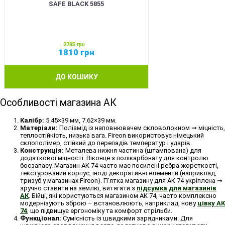
SAFE BLACK 5855
2785
грн
1810
грн
ДО КОШИКУ
Особливості магазина АК
Калібр:
5.45×39 мм, 7.62×39 мм.
Матеріали:
Поліамід із наповнювачем скловолокном ➞ міцність,
теплостійкість, низька вага. Fireon використовує німецький
склополімер, стійкий до перепадів температур і ударів.
Конструкція:
Металева нижня частина (штампована) для
додаткової міцності. Віконце з полікарбонату для контролю
боєзапасу. Магазин АК 74 часто має посилені ребра жорсткості,
текстурований корпус, іноді декоративні елементи (наприклад,
тризуб у магазинах Fireon). П’ятка магазину для АК 74 укріплена ➞
зручно ставити на землю, витягати з
підсумка для магазинів
АК
. Бійці, які користуються магазином АК 74, часто комплексно
модернізують зброю – встановлюють, наприклад, нову
цівку АК
74
, що підвищує ергономіку та комфорт стрільби.
Функціонал:
Сумісність із швидкими зарядниками. Для