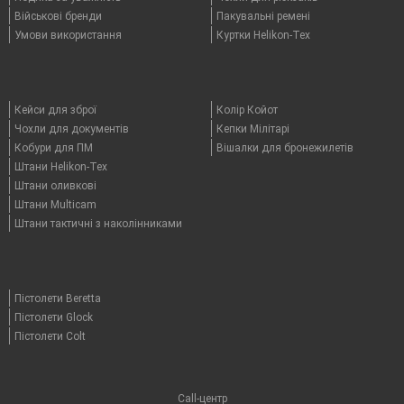
Військові бренди
Пакувальні ремені
Умови використання
Куртки Helikon-Tex
Кейси для зброї
Колір Койот
Чохли для документів
Кепки Мілітарі
Кобури для ПМ
Вішалки для бронежилетів
Штани Helikon-Tex
Штани оливкові
Штани Multicam
Штани тактичні з наколінниками
Пістолети Beretta
Пістолети Glock
Пістолети Colt
Call-центр