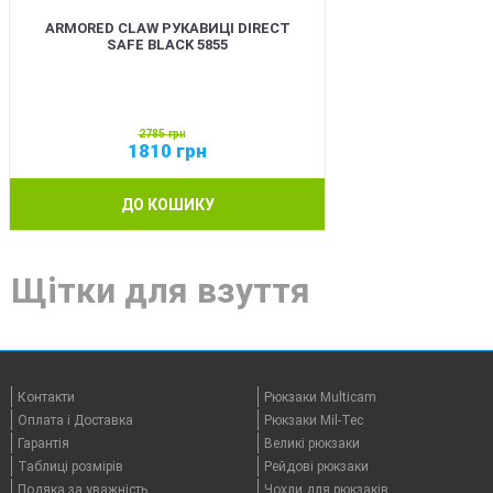
ARMORED CLAW РУКАВИЦІ DIRECT
SAFE BLACK 5855
2785
грн
1810
грн
ДО КОШИКУ
Щітки для взуття
Контакти
Рюкзаки Multicam
Оплата i Доставка
Рюкзаки Mil-Tec
Гарантія
Великі рюкзаки
Таблицi розмірів
Рейдові рюкзаки
Подяка за уважність
Чохли для рюкзаків