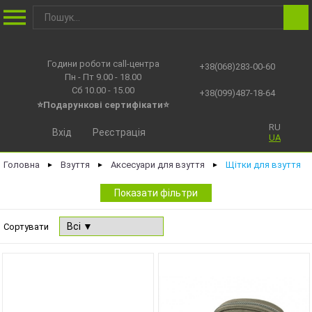
Години роботи call-центра
+38(068)283-00-60
Пн - Пт 9.00 - 18.00
Сб 10.00 - 15.00
+38(099)487-18-64
⭐Подарункові сертифікати⭐
RU
Вхід
Реєстрація
UA
Головна
Взуття
Аксесуари для взуття
Щітки для взуття
►
►
►
Показати фільтри
Сортувати