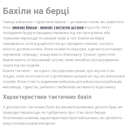
Бахіли на берці
Гамаші військові і туристичні бахіли – це захисні чохли, які захистять
ваші
зимові берци
і
зимові тактичні штани
від роси, снігу і
попадання бруду всередину черевика під час прогулянок або
тривалих переходів по мокрій траві в лісі. Бахіли на берці
закривають ноги від щиколотки до середини гомілки, часом їх
висота досягає коліна. Вони не мають підошви, одягаються поверх
черевиків, спереду / ззаду мають блискавку. Сучасні туристичні
бахіли мають інтегрований тросик, який запобігає прокручуванню
чохла під час ходьби.
Бахіли тактичні – це одна з тих рідкісних речей, про яку ніхто не
згадує, поки не зіткнеться з проблемою мокрих ніг під час військової
служби. Вони стають відмінним вибором для військовослужбовців,
мисливців, туристів, рибалок і любителів активного відпочинку.
Характеристики тактичних бахіл
З допомогою тактичних бахіл ви зможете впевнено долати будь-які
природні перешкоди, не турбуючись про стан своїх берців.
Розглянемо важливі характеристики бахіл військових, які зроблять
вашу покупку вкрай вигідною: