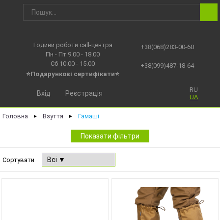
Години роботи call-центра
+38(068)283-00-60
Пн - Пт 9.00 - 18.00
Сб 10.00 - 15.00
+38(099)487-18-64
⭐Подарункові сертифікати⭐
RU
Вхід
Реєстрація
UA
Головна
Взуття
Гамаші
►
►
Показати фільтри
Сортувати