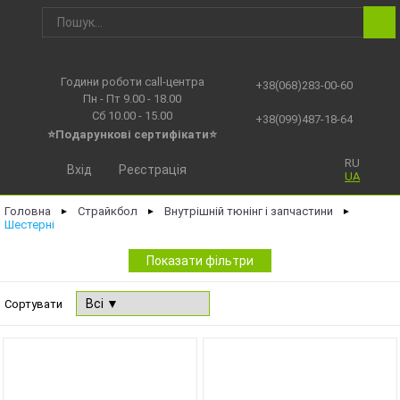
Години роботи call-центра
+38(068)283-00-60
Пн - Пт 9.00 - 18.00
Сб 10.00 - 15.00
+38(099)487-18-64
⭐Подарункові сертифікати⭐
RU
Вхід
Реєстрація
UA
Головна
Страйкбол
Внутрішній тюнінг і запчастини
►
►
►
Шестерні
Показати фільтри
Сортувати