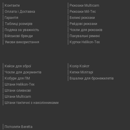
Контакти
Рюкзаки Multicam
Оплата i Доставка
Рюкзаки Mil-Tec
Гарантія
Великі рюкзаки
Таблицi розмірів
Рейдові рюкзаки
Подяка за уважність
Чохли для рюкзаків
Військові бренди
Пакувальні ремені
Умови використання
Куртки Helikon-Tex
Кейси для зброї
Колір Койот
Чохли для документів
Кепки Мілітарі
Кобури для ПМ
Вішалки для бронежилетів
Штани Helikon-Tex
Штани оливкові
Штани Multicam
Штани тактичні з наколінниками
Пістолети Beretta