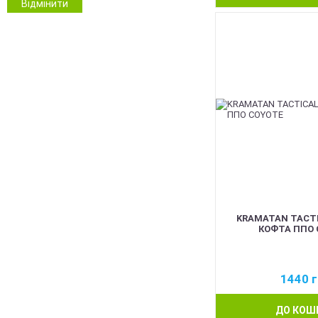
Відмінити
Камуфляж
Інші кольори
KRAMATAN TACTI
КОФТА ППО 
1440
г
ДО КОШ