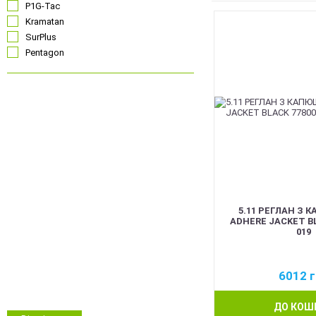
P1G-Tac
Kramatan
SurPlus
Pentagon
Чорний
Койот
Олива
Сірий
Синій
Червоний
Рожевий
5.11 РЕГЛАН З
Білий
ADHERE JACKET BL
019
Помаранчевий
Безколірний
ММ14 Український піксель
6012
г
Multicam/MTP
NGU Camo Хижак
ДО КОШ
Зимовий камуфляж