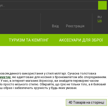
RU
UA
Вхід
Реєстрація
ТУРИЗМ ТА КЕМПІНГ
АКСЕСУАРИ ДЛЯ ЗБРОЇ
повсякденного використання у стилі мілітарі. Сучасна толстовка
 куртку
, які адаптовані для носіння з бронежилетом або спорядженням.
У нас, в інтернет-магазині Агрессор, ви знайдете перевірені часом
 просто міського стилю. Обирайте, що гріє не тільки тіло, а й бойовий
аш образ і забезпечать зручність у будь-яких умовах.