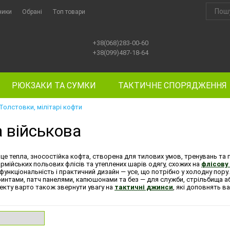
ники
Обрані
Топ товари
+38(068)283-00-60
+38(099)487-18-64
РЮКЗАКИ ТА СУМКИ
ТАКТИЧНЕ СПОРЯДЖЕННЯ
Толстовки, мілітарі кофти
 військова
це тепла, зносостійка кофта, створена для тилових умов, тренувань та 
рмійських польових флісів та утеплених шарів одягу, схожих на
флісову
ункціональність і практичний дизайн — усе, що потрібно у холодну пору. 
интами, патч панелями, капюшонами та без — для служби, стрільбища або
екту варто також звернути увагу на
тактичні джинси
, які доповнять в