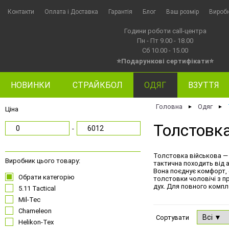
Контакти
Оплата i Доставка
Гарантія
Блог
Ваш розмір
Вироб
Години роботи call-центра
Пн - Пт 9.00 - 18.00
Сб 10.00 - 15.00
⭐Подарункові сертифікати⭐
НОВИНКИ
СТРАЙКБОЛ
ОДЯГ
ВЗУТТЯ
Головна
Одяг
►
►
Ціна
Толстовка
-
Толстовка військова — 
Виробник цього товару:
тактична походить від а
Вона поєднує комфорт, ф
Обрати категорію
толстовки чоловічі з пр
дух. Для повного компл
5.11 Tactical
Mil-Tec
Chameleon
Сортувати
Helikon-Tex