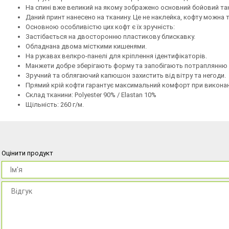
На спині вже великий на якому зображено основний бойовий танк
Даний принт нанесено на тканину. Це не наклейка, кофту можна т
Основною особливістю циx кофт є їх зручність:
Застібається на двосторонню пластикову блискавку.
Обладнана двома місткими кишенями.
На рукавах велкро-панелі для кріплення ідентифікаторів.
Манжети добре зберігають форму та запобігають потраплянню 
Зручний та облягаючий капюшон захистить від вітру та негоди.
Прямий крій кофти гарантує максимальний комфорт при виконан
Склад тканини: Polyester 90% / Elastan 10%
Щільність: 260 г/м.
Оцінити продукт