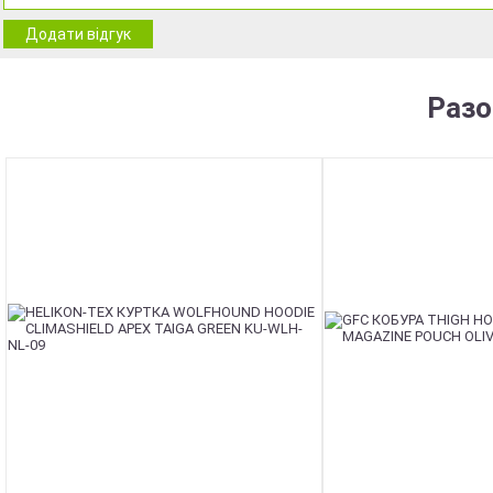
Додати відгук
Разо