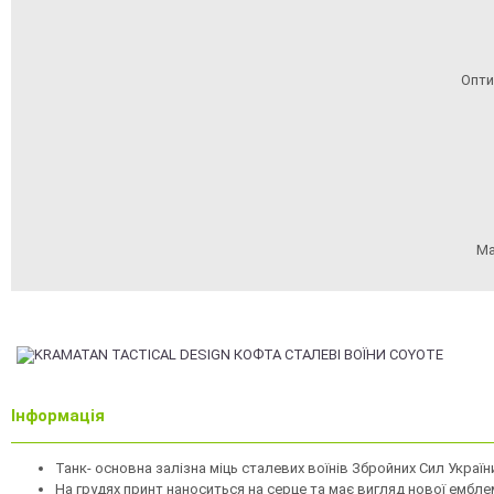
Опти
Ма
Інформація
Танк- основна залізна міць сталевиx воїнів Збройниx Сил Україн
На грудях принт наноситься на серце та має вигляд нової ембле