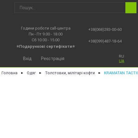
Години роботи call-центра
+38(068)283-00-60
Пн - Пт 9.00 - 18.00
Сб 10.00 - 15.00
+38(099)487-18-64
⭐Подарункові сертифікати⭐
RU
Вхід
Реєстрація
UA
Головна
Одяг
Толстовки, мілітарі кофти
KRAMATAN TACTIC
►
►
►