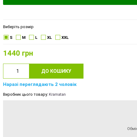
Виберіть розмір
S
M
L
XL
XXL
1440
грн
ДО КОШИКУ
Наразі переглядають 2 чоловік
Виробник цього товару:
Kramatan
Обмі