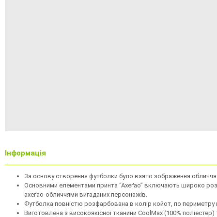
Інформація
За основу створення футболки було взято зображення обличчя а
Основними елементами принта “Ахеґао” включають широко розплю
ахеґао-обличчями вигаданих персонажів.
Футболка повністю розфарбована в колір койот, по периметру в
Виготовлена з високоякісної тканини CoolMax (100% поліестер)