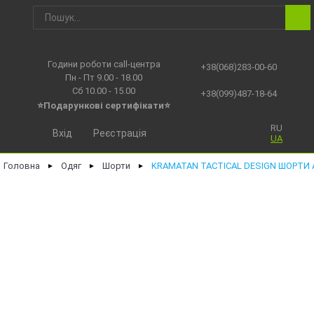
Години роботи call-центра
+38(068)283-00-60
Пн - Пт 9.00 - 18.00
Сб 10.00 - 15.00
+38(099)487-18-64
⭐Подарункові сертифікати⭐
RU
Вхід
Реєстрація
UA
Головна
Одяг
Шорти
KRAMATAN TACTICAL DESIGN ШОРТИ 
►
►
►