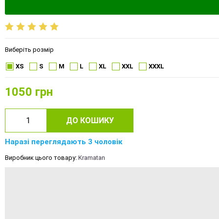
Виберіть розмір
XS
S
M
L
XL
XXL
XXXL
1050
грн
ДО КОШИКУ
Наразі переглядають 3 чоловік
Виробник цього товару:
Kramatan