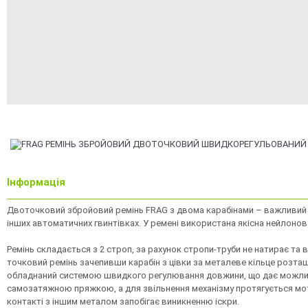
Інформація
Двоточковий збройовий ремінь FRAG з двома карабінами – важливий та
інших автоматичних гвинтівках. У ремені використана якісна нейлонов
Ремінь складається з 2 строп, за рахунок стропи-труби не натирає т
точковий ремінь зачепивши карабін з цівки за металеве кільце розташ
обладнаний системою швидкого регулювання довжини, що дає можлив
самозатяжною пряжкою, а для звільнення механізму протягується мотуз
контакті з іншим металом запобігає виникненню іскри.