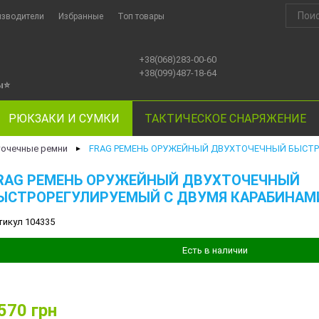
изводители
Избранные
Топ товары
+38(068)283-00-60
+38(099)487-18-64
ы
⭐
РЮКЗАКИ И СУМКИ
ТАКТИЧЕСКОЕ СНАРЯЖЕНИЕ
точечные ремни
FRAG РЕМЕНЬ ОРУЖЕЙНЫЙ ДВУХТОЧЕЧНЫЙ БЫСТР
►
RAG РЕМЕНЬ ОРУЖЕЙНЫЙ ДВУХТОЧЕЧНЫЙ
ЫСТРОРЕГУЛИРУЕМЫЙ С ДВУМЯ КАРАБИНАМ
тикул 104335
Есть в наличии
570
грн