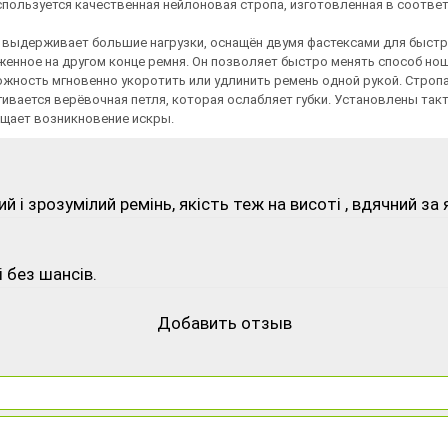
спользуется качественная нейлоновая стропа, изготовленная в соотве
 и выдерживает большие нагрузки, оснащён двумя фастексами для быстр
оженное на другом конце ремня. Он позволяет быстро менять способ но
ожность мгновенно укоротить или удлинить ремень одной рукой. Строп
вается верёвочная петля, которая ослабляет губки. Установлены такт
ащает возникновение искры.
 і зрозумілий ремінь, якість теж на висоті , вдячний за 
 без шансів.
Добавить отзыв