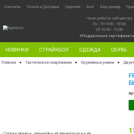
Контакты
Оплата и Доставка
Гарантия
Блог
Ваш размер
Про
Часы работы call-центра
Пн - Пт 9.00 - 18.00
Сб 10.00 - 15.00
⭐Подарочные сертификат
НОВИНКИ
СТРАЙКБОЛ
ОДЕЖДА
ОБУВЬ
Главная
Тактическое снаряжение
Оружейные ремни
Двух
►
►
►
F
Б
Ар
1