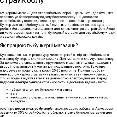
страйкболу
Бункерний магазин для страйкбольної зброї – це ємність для куль, яка
забезпечує безперервну подачу боєкомплекту. Він дозволяє
страйкболісту зосередитися на грі, а не на постійній перезарядці.
Бункер для страйкболу здатний вмістити до кількох сотень куль, що
робить його ідеальним рішенням для динамічної гри в страйкбол. Якщо
ви хочете домінувати на полі, бункерний магазин для страйкболу – один
з ваших найкращих друзів.
Як працюють бункерні магазини?
Кулі засипаються в резервуар через верхній отвір страйкбольного
магазину бункер, відкривши кришку. Далі магазин підкручується знизу.
За допомогою спеціального пружинного механізму кульки надходять
вгору і потрапляють у хоп-ап для подальшого пострілу. Важливо
підкручувати подачу куль кожні 25-35 пострілів. Принцип роботи
електро бункерного магазину такий самий як у звичайному бункері,
тільки подача відбувається за допомогою електродвигуна. Серед
недоліків електро бункера
страйкболісти з досвідом відзначають:
габарити електро бункерних магазинів.
вага.
необхідність окремого живлення (акумулятора, але не у всіх
випадках).
Але і про
плюси електро бункерів
також не варто забувати. Адже саме
завдяки їм 35% страйкболістів обирають саме бункерні магазини для
АК: