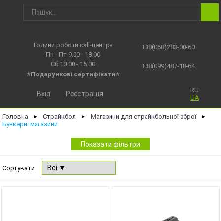
Години роботи call-центра
+38(068)283-00-60
Пн - Пт 9.00 - 18.00
Сб 10.00 - 15.00
+38(099)487-18-64
⭐Подарункові сертифікати⭐
RU
Вхід
Реєстрація
UA
Головна
Страйкбол
Магазини для страйкбольної зброї
►
►
►
Бункерні магазини
Показати фільтри
Сортувати
NEW