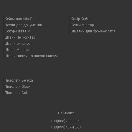
Кейси для зброї
Колір Койот
Чохли для документів
Кепки Мілітарі
Кобури для ПМ
Вішалки для бронежилетів
Штани Helikon-Tex
Штани оливкові
Штани Multicam
Штани тактичні з наколінниками
Пістолети Beretta
Пістолети Glock
Пістолети Colt
Call-центр
+38(068)283-00-60
+38(099)487-18-64