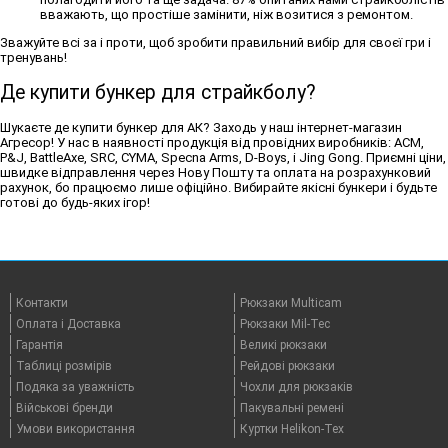
вважають, що простіше замінити, ніж возитися з ремонтом.
Зважуйте всі за і проти, щоб зробити правильний вибір для своєї гри і
тренувань!
Де купити бункер для страйкболу?
Шукаєте де купити бункер для АК? Заходь у наш інтернет-магазин
Агресор! У нас в наявності продукція від провідних виробників: ACM,
P&J, BattleAxe, SRC, CYMA, Specna Arms, D-Boys, і Jing Gong. Приємні ціни,
швидке відправлення через Нову Пошту та оплата на розрахунковий
рахунок, бо працюємо лише офіційно. Вибирайте якісні бункери і будьте
готові до будь-яких ігор!
Контакти
Рюкзаки Multicam
Оплата i Доставка
Рюкзаки Mil-Tec
Гарантія
Великі рюкзаки
Таблицi розмірів
Рейдові рюкзаки
Подяка за уважність
Чохли для рюкзаків
Військові бренди
Пакувальні ремені
Умови використання
Куртки Helikon-Tex