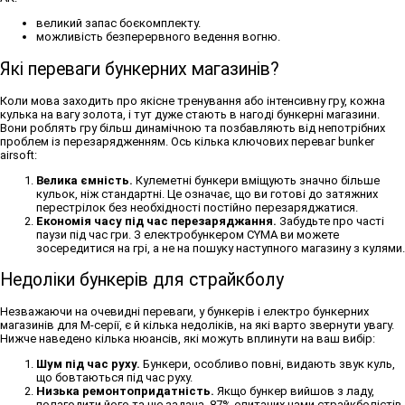
великий запас боєкомплекту.
можливість безперервного ведення вогню.
Які переваги бункерних магазинів?
Коли мова заходить про якісне тренування або інтенсивну гру, кожна
кулька на вагу золота, і тут дуже стають в нагоді бункерні магазини.
Вони роблять гру більш динамічною та позбавляють від непотрібних
проблем із перезарядженням. Ось кілька ключових переваг bunker
airsoft:
Велика ємність.
Кулеметні бункери вміщують значно більше
кульок, ніж стандартні. Це означає, що ви готові до затяжних
перестрілок без необхідності постійно перезаряджатися.
Економія часу під час перезаряджання.
Забудьте про часті
паузи під час гри. З електробункером CYMA ви можете
зосередитися на грі, а не на пошуку наступного магазину з кулями.
Недоліки бункерів для страйкболу
Незважаючи на очевидні переваги, у бункерів і електро бункерних
магазинів для М-серії, є й кілька недоліків, на які варто звернути увагу.
Нижче наведено кілька нюансів, які можуть вплинути на ваш вибір:
Шум під час руху.
Бункери, особливо повні, видають звук куль,
що бовтаються під час руху.
Низька ремонтопридатність.
Якщо бункер вийшов з ладу,
полагодити його та ще задача. 87% опитаних нами страйкболістів