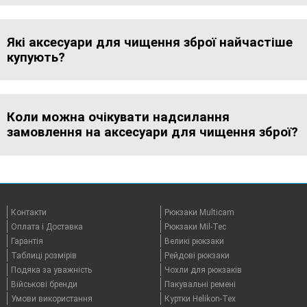
Які аксесуари для чищення зброї найчастіше
купують?
Коли можна очікувати надсилання
замовлення на аксесуари для чищення зброї?
Контакти
Рюкзаки Multicam
Оплата i Доставка
Рюкзаки Mil-Tec
Гарантія
Великі рюкзаки
Таблицi розмірів
Рейдові рюкзаки
Подяка за уважність
Чохли для рюкзаків
Військові бренди
Пакувальні ремені
Умови використання
Куртки Helikon-Tex