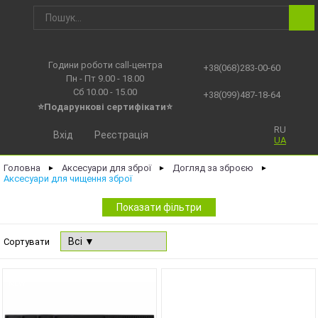
Години роботи call-центра
+38(068)283-00-60
Пн - Пт 9.00 - 18.00
Сб 10.00 - 15.00
+38(099)487-18-64
⭐Подарункові сертифікати⭐
RU
Вхід
Реєстрація
UA
Головна
Аксесуари для зброї
Догляд за зброєю
►
►
►
Аксесуари для чищення зброї
Показати фільтри
Сортувати
NEW