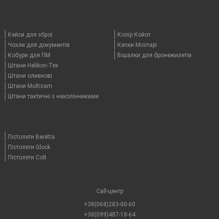
Кейси для зброї
Колір Койот
Чохли для документів
Кепки Мілітарі
Кобури для ПМ
Вішалки для бронежилетів
Штани Helikon-Tex
Штани оливкові
Штани Multicam
Штани тактичні з наколінниками
Пістолети Beretta
Пістолети Glock
Пістолети Colt
Call-центр
+38(068)283-00-60
+38(099)487-18-64