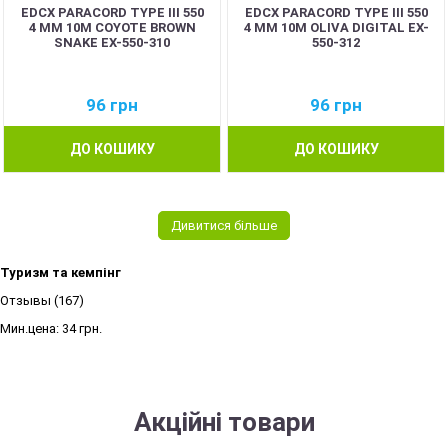
EDCX PARACORD TYPE III 550
EDCX PARACORD TYPE III 550
4 ММ 10М COYOTE BROWN
4 ММ 10М OLIVA DIGITAL EX-
SNAKE EX-550-310
550-312
96
грн
96
грн
ДО КОШИКУ
ДО КОШИКУ
Дивитися більше
Туризм та кемпінг
Отзывы (167)
Мин.цена:
34 грн.
Акційні товари