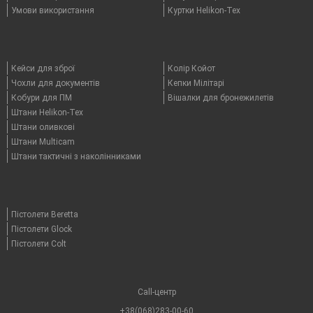
Умови використання
Куртки Helikon-Tex
Кейси для зброї
Колір Койот
Чохли для документів
Кепки Мілітарі
Кобури для ПМ
Вішалки для бронежилетів
Штани Helikon-Tex
Штани оливкові
Штани Multicam
Штани тактичні з наколінниками
Пістолети Beretta
Пістолети Glock
Пістолети Colt
Call-центр
+38(068)283-00-60