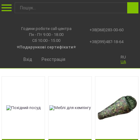
Години роботи call-центра
+38(068)283-00-60
Пн - Пт 9.00 - 18.00
Сб 10.00 - 15.00
+38(099)487-18-64
⭐Подарункові сертифікати⭐
RU
Вхід
Реєстрація
UA