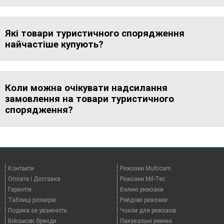
Які товари туристичного спорядження
найчастіше купують?
Коли можна очікувати надсилання
замовлення на товари туристичного
спорядження?
Контакти
Рюкзаки Multicam
Оплата i Доставка
Рюкзаки Mil-Tec
Гарантія
Великі рюкзаки
Таблицi розмірів
Рейдові рюкзаки
Подяка за уважність
Чохли для рюкзаків
Військові бренди
Пакувальні ремені