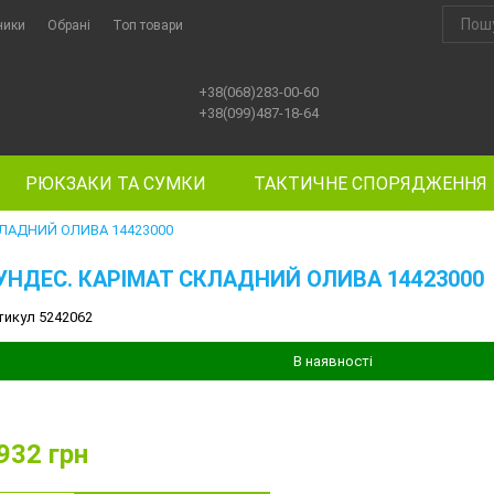
ники
Обрані
Топ товари
+38(068)283-00-60
+38(099)487-18-64
РЮКЗАКИ ТА СУМКИ
ТАКТИЧНЕ СПОРЯДЖЕННЯ
КЛАДНИЙ ОЛИВА 14423000
УНДЕС. КАРІМАТ СКЛАДНИЙ ОЛИВА 14423000
тикул 5242062
В наявності
932
грн