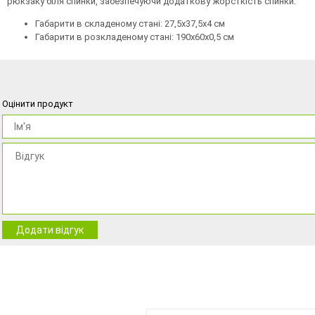
рюкзаку біля спинки, забезпечуючи додаткову жорсткість спинки.
Габарити в складеному стані: 27,5х37,5х4 см
Габарити в розкладеному стані: 190х60х0,5 см
Оцінити продукт
Додати відгук