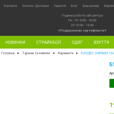
Контакти
Оплата i Доставка
Гарантія
Блог
Ваш розмір
Вироб
Години роботи call-центра
Пн - Пт 9.00 - 18.00
Сб 10.00 - 15.00
⭐Подарункові сертифікати⭐
НОВИНКИ
СТРАЙКБОЛ
ОДЯГ
ВЗУТТЯ
Головна
Туризм та кемпінг
Каремати
БУНДЕС. КАРІМАТ С
►
►
►
Б
Ар
1