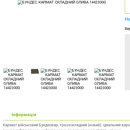
На
Ви
Інформація
Карімат військовий Бундесвер, трьохскладний (новий). Ідеальний варі