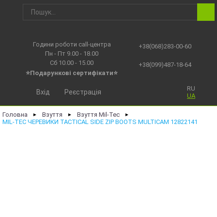
Години роботи call-центра
+38(068)283-00-60
Пн - Пт 9.00 - 18.00
Сб 10.00 - 15.00
+38(099)487-18-64
⭐Подарункові сертифікати⭐
RU
Вхід
Реєстрація
UA
Головна
Взуття
Взуття Mil-Tec
►
►
►
MIL-TEC ЧЕРЕВИКИ TACTICAL SIDE ZIP BOOTS MULTICAM 12822141