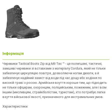
Інформація
Черевики Tactical Boots Zip від Mil-Tec ™ - це полегшені, тактичні,
замшеві черевики зі вставками з матеріалу Cordura, який не тільки
забезпечує циркуляцію повітря, дозволяючи ногам дихати, а й
забезпечує надійний захист від води під час дощу або ходіння по
високій траві з росою. Армійське взуття хороше тим, що підходить
не тільки офіцерам, охоронцям, поліцейським, пожежним, але і всім
іншим (мисливцям, страйкболістам, туристам), хто потребує легке
взуття військової якості, призначеного для екстремальних умов.
Характеристики: