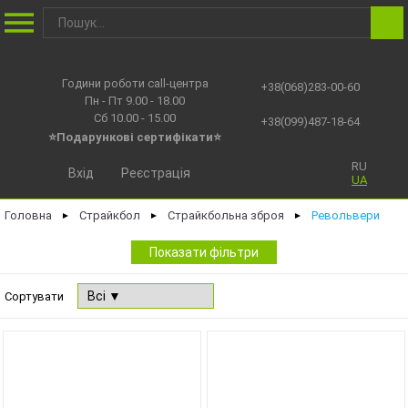
Години роботи call-центра
+38(068)283-00-60
Пн - Пт 9.00 - 18.00
Сб 10.00 - 15.00
+38(099)487-18-64
⭐Подарункові сертифікати⭐
RU
Вхід
Реєстрація
UA
Головна
Страйкбол
Страйкбольна зброя
Револьвери
►
►
►
Показати фільтри
Сортувати