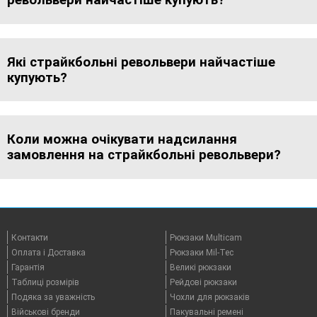
револьвери найчастіше купують?
Які страйкбольні револьвери найчастіше
купують?
Коли можна очікувати надсилання
замовлення на страйкбольні револьвери?
Контакти
Рюкзаки Multicam
Оплата i Доставка
Рюкзаки Mil-Tec
Гарантія
Великі рюкзаки
Таблицi розмірів
Рейдові рюкзаки
Подяка за уважність
Чохли для рюкзаків
Військові бренди
Пакувальні ремені