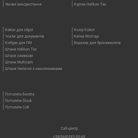
Умови використання
Куртки Helikon-Tex
Кейси для зброї
Колір Койот
Чохли для документів
Кепки Мілітарі
Кобури для ПМ
Вішалки для бронежилетів
Штани Helikon-Tex
Штани оливкові
Штани Multicam
Штани тактичні з наколінниками
Пістолети Beretta
Пістолети Glock
Пістолети Colt
Call-центр
+38(068)283-00-60