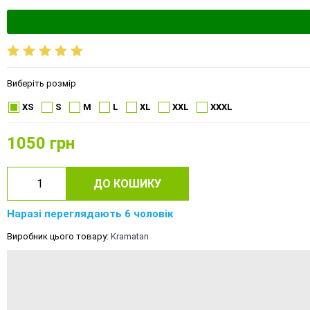
Виберіть розмір
XS
S
M
L
XL
XXL
XXXL
1050
грн
ДО КОШИКУ
Наразі переглядають 6 чоловік
Виробник цього товару:
Kramatan