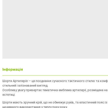
Інформація
Шорти Артилерія — це поєднання сучасного тактичного стилю та комфор
стильний і впізнаваний вигляд.
Особливу увагу привертає тематична емблема артилерії, розміщена на
естетиці.
Шорти мають зручний крій, що не обмежує рухів, та еластичний пояс 
щоденного використання у теплу пору року.