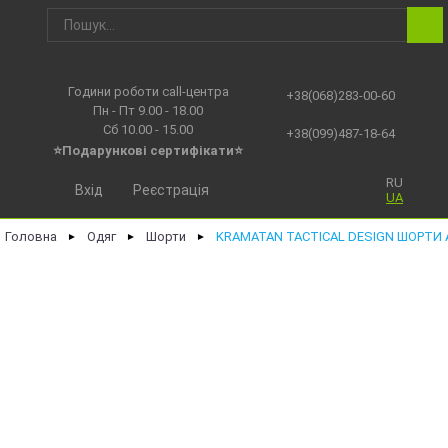
Години роботи call-центра
+38(068)283-00-60
Пн - Пт 9.00 - 18.00
Сб 10.00 - 15.00
+38(099)487-18-64
⭐Подарункові сертифікати⭐
RU
Вхід
Реєстрація
UA
Головна
Одяг
Шорти
KRAMATAN TACTICAL DESIGN ШОРТИ 
►
►
►