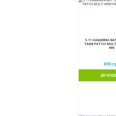
5.11 НАШИВКА BA
TANK PATCH MULTI
999
690
г
ДО КОШ