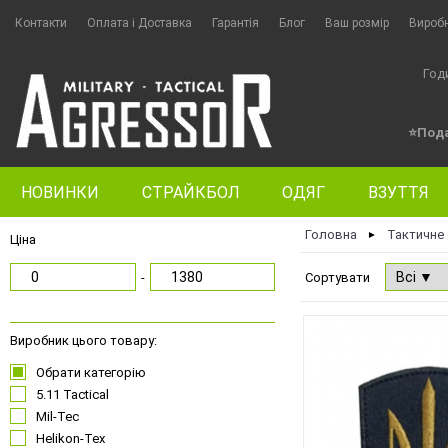
Контакти
Оплата i Доставка
Гарантія
Блог
Ваш розмір
Вироб
Год
⭐Пода
НОВИНКИ
СТРАЙКБОЛ
ОДЯГ
ВЗУТТЯ
Головна
Тактичне
►
Ціна
-
Сортувати
Виробник цього товару:
Обрати категорію
5.11 Tactical
Mil-Tec
Helikon-Tex