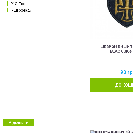
P1G-Tac
Інші бренди
Чорний
Койот
Олива
ШЕВРОН ВИШИТ
BLACK UKR-
Сірий
Синій
Червоний
90
гр
Рожевий
Білий
ДО КОШ
Помаранчевий
Безколірний
ММ14 Український піксель
Multicam/MTP
NGU Camo Хижак
Зимовий камуфляж
Відмінити
Камуфляж
Інші кольори