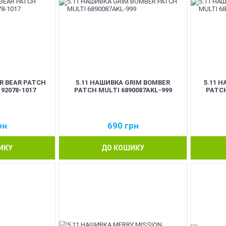
R BEAR PATCH
5.11 НАШИВКА GRIM BOMBER
5.11 
2078-1017
PATCH MULTI 6890087AKL-999
PATCH
рн
690
грн
ИКУ
ДО КОШИКУ