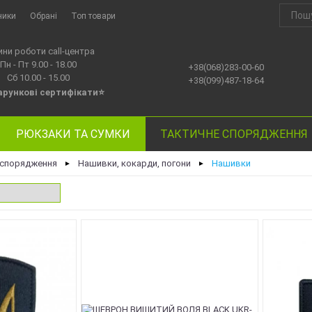
ники
Обрані
Топ товари
ини роботи call-центра
Пн - Пт 9.00 - 18.00
+38(068)283-00-60
Сб 10.00 - 15.00
+38(099)487-18-64
рункові сертифікати⭐
РЮКЗАКИ ТА СУМКИ
ТАКТИЧНЕ СПОРЯДЖЕННЯ
 спорядження
Нашивки, кокарди, погони
Нашивки
►
►