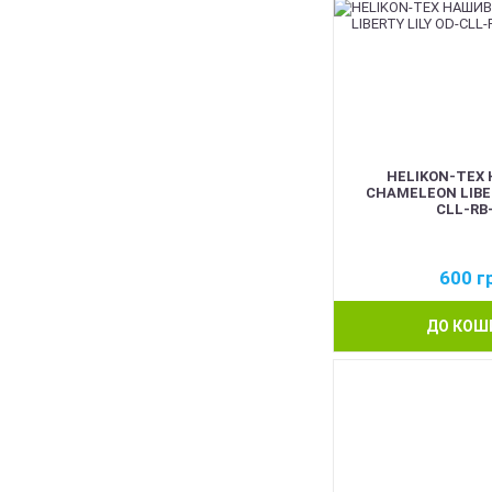
HELIKON-TEX
CHAMELEON LIBER
CLL-RB
600
г
ДО КОШ