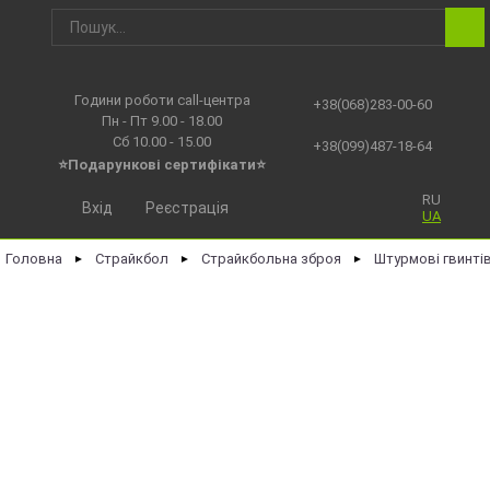
Години роботи call-центра
+38(068)283-00-60
Пн - Пт 9.00 - 18.00
Сб 10.00 - 15.00
+38(099)487-18-64
⭐Подарункові сертифікати⭐
RU
Вхід
Реєстрація
UA
Головна
Страйкбол
Страйкбольна зброя
Штурмові гвинті
►
►
►