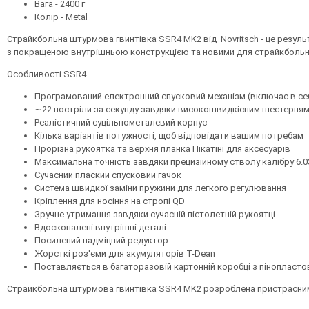
Вага - 2400 г
Колір - Metal
Страйкбольна штурмова гвинтівка SSR4 MK2 від Novritsch - це результ
з покращеною внутрішньою конструкцією та новими для страйкбольної 
Особливості SSR4
Програмований електронний спусковий механізм (включає в себе 
∼22 постріли за секунду завдяки високошвидкісним шестерням з
Реалістичний суцільнометалевий корпус
Кілька варіантів потужності, щоб відповідати вашим потребам
Прорізна рукоятка та верхня планка Пікатіні для аксесуарів
Максимальна точність завдяки прецизійному стволу калібру 6.
Сучасний плаский спусковий гачок
Система швидкої заміни пружини для легкого регулювання
Кріплення для носіння на стропі QD
Зручне утримання завдяки сучасній пістолетній рукоятці
Вдосконалені внутрішні деталі
Посилений надміцний редуктор
Жорсткі роз'єми для акумуляторів T-Dean
Поставляється в багаторазовій картонній коробці з пінопласт
Страйкбольна штурмова гвинтівка SSR4 MK2 розроблена пристрасним