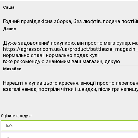
Саша
Годний привід,якісна зборка, без люфтів, подача постій
Денис
Дуже задоволений покупкою, він просто мега супер, маг
https://agressor.com.ua/ua/product/battleaxe_magazi
нормально став і нормально подає кулі.
вже рекомендую знайомим ваш магазин, дякую
Михайло
Нарешті я купив цього красеня, емоції просто переповн
взагалі немає, постріли чітки і швидки, після гри напиш
Оцінити продукт