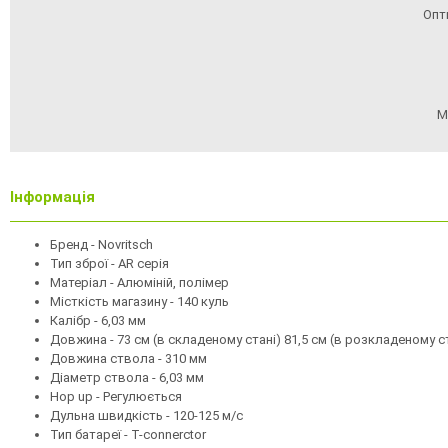
Опт
М
Інформація
Бренд - Novritsch
Тип зброї - AR серія
Матеріал - Алюміній, полімер
Місткість магазину - 140 куль
Калібр - 6,03 мм
Довжина - 73 см (в складеному стані) 81,5 см (в розкладеному с
Довжина ствола - 310 мм
Діаметр ствола - 6,03 мм
Hop up - Регулюється
Дульна швидкість - 120-125 м/с
Тип батареї - T-connerctor