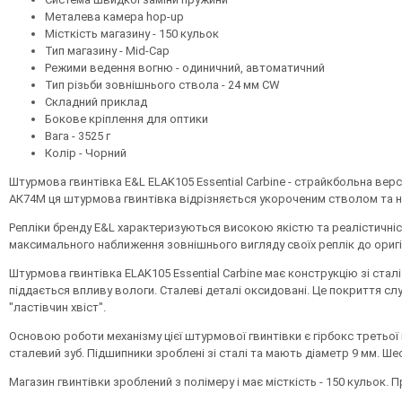
Металева камера hop-up
Місткість магазину - 150 кульок
Тип магазину - Mid-Cap
Режими ведення вогню - одиничний, автоматичний
Тип різьби зовнішнього ствола - 24 мм CW
Складний приклад
Бокове кріплення для оптики
Вага - 3525 г
Колір - Чорний
Штурмова гвинтівка E&L ELAK105 Essential Carbine - страйкбольна версі
АК74М ця штурмова гвинтівка відрізняється укороченим стволом та н
Репліки бренду E&L характеризуються високою якістю та реалістичністю
максимального наближення зовнішнього вигляду своїх реплік до оригі
Штурмова гвинтівка ELAK105 Essential Carbine має конструкцію зі сталі.
піддається впливу вологи. Сталеві деталі оксидовані. Це покриття сл
"ластівчин хвіст".
Основою роботи механізму цієї штурмової гвинтівки є гірбокс третьої
сталевий зуб. Підшипники зроблені зі сталі та мають діаметр 9 мм. Ше
Магазин гвинтівки зроблений з полімеру і має місткість - 150 кульок