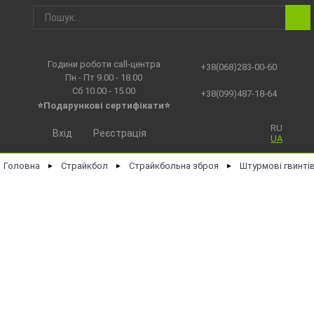
Години роботи call-центра
+38(068)283-00-60
Пн - Пт 9.00 - 18.00
Сб 10.00 - 15.00
+38(099)487-18-64
⭐Подарункові сертифікати⭐
RU
Вхід
Реєстрація
UA
Головна
Страйкбол
Страйкбольна зброя
Штурмові гвинті
►
►
►