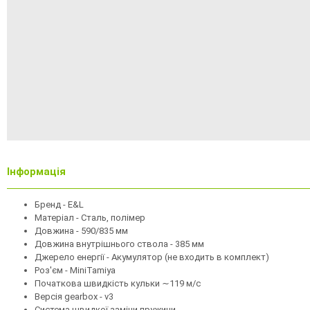
Інформація
Бренд - E&L
Матеріал - Сталь, полімер
Довжина - 590/835 мм
Довжина внутрішнього ствола - 385 мм
Джерело енергії - Акумулятор (не входить в комплект)
Роз'єм - MiniTamiya
Початкова швидкість кульки ∼119 м/с
Версія gearbox - v3
Система швидкої заміни пружини