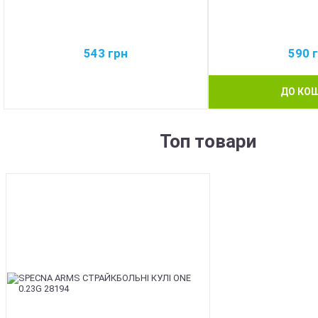
543
грн
590
ДО КО
Топ товари
BEST