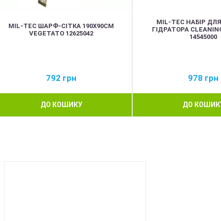
MIL-TEC НАБІР ДЛ
MIL-TEC ШАРФ-СІТКА 190Х90СМ
ГІДРАТОРА CLEANING 
VEGETATO 12625042
14545000
792
грн
978
грн
ДО КОШИКУ
ДО КОШИК
BEST