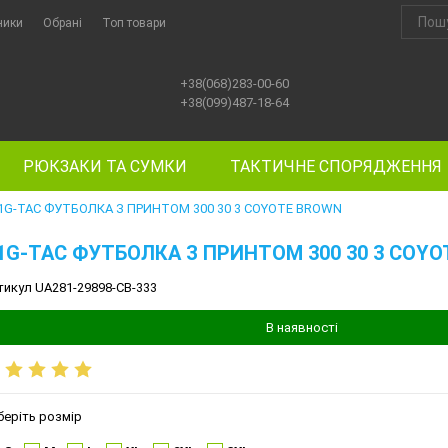
ники
Обрані
Топ товари
+38(068)283-00-60
+38(099)487-18-64
РЮКЗАКИ ТА СУМКИ
ТАКТИЧНЕ СПОРЯДЖЕННЯ
1G-TAC ФУТБОЛКА З ПРИНТОМ 300 30 3 COYOTE BROWN
1G-TAC ФУТБОЛКА З ПРИНТОМ 300 30 3 COY
тикул UA281-29898-CB-333
В наявності
беріть розмір