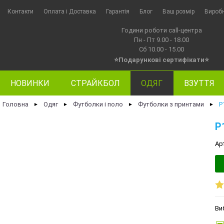
Контакти
Оплата i Доставка
Гарантія
Блог
Ваш розмір
Вироб
Години роботи call-центра
Пн - Пт 9.00 - 18.00
Сб 10.00 - 15.00
⭐Подарункові сертифікати⭐
НОВИНКИ
СТРАЙКБОЛ
ОДЯГ
ВЗУТТЯ
Головна
Одяг
Футболки і поло
Футболки з принтами
P
►
►
►
►
P
Ар
Ви