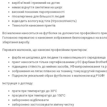
виріб м’який і приємний на дотик
немає відчуття синтетики на шкірі
високий показник паропроникності
гіпоалергенна для більшості людей
відводить вологу від тіла (гігроскопічність)
Технологія нанесення принтів
Всі малюнки наносяться на футболки за допомогою професійного принт
Головною перевагою є нанесення зображення безпосередньо на волокна
зберігання виробу.
Переваги малюнків, що нанесені професійним принтером:
фарба не шкідлива для людини та навколишнього середовища
принт наноситься тільки сертифікованими у ЄС фарбами Brother
підвищена стійкість до мийних засобів, УФ-випромінювання та 
зображення не лягає плівкою на тканину, тому відсутній парник
Підкресли унікальний образ футболкою з малюнком від P1G®!
Інструкція з догляду:
прати при температурі до 30°С
прасувати при температурі до 150°С
заборонено відбілювати
заборонено застосовувати хімічну чистку