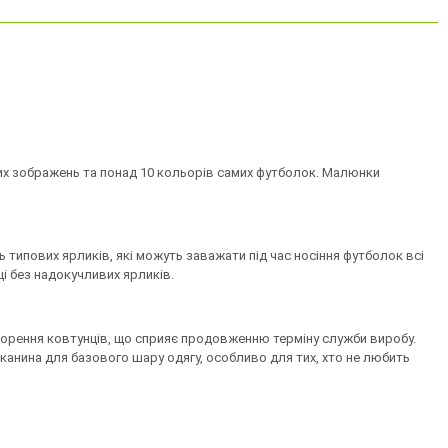
ьких зображень та понад 10 кольорів самих футболок. Малюнки
ь типових ярликів, які можуть заважати під час носіння футболок всі
ці без надокучливих ярликів.
творення ковтунців, що сприяє продовженню терміну служби виробу.
канина для базового шару одягу, особливо для тих, хто не любить