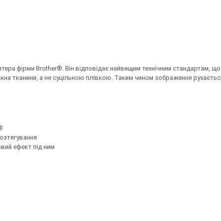
ера фірми Brother®. Він відповідає найвищим технічним стандартам, що
 тканини, а не суцільною плівкою. Таким чином зображення рухається р
®
розтягування
овий ефект під ним