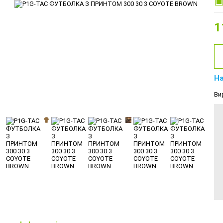
1
На
Ви