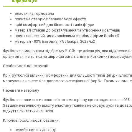
Інформація
еластична горловина
принт не створює парникового ефекту
крій комфортний для більшості типів фігури
матеріал стійкий до розтягування та утворення ковтунців
принт нанесений високоякісними фарбами фірми Brother®
матеріал - 93% Бавовна, 7% Лайкра, 262 г/м2
Футболка з малюнком від бренду P1G® - це якісна річ, яка підкреслит
орієнтовані не тільки на широкий загал, а для військових і поціновув
Особливості конструкції
Крій футболки вільний і комфортний для більшості типів фігури. Еласт
маркування нанесені за допомогою спеціальної фарби. Таким чином нео
Переваги матеріалу
Футболка пошита з високоякісного матеріалу, що складається на 93% 
Завдяки невеликому вмісту еластану тканина не сковує рухи та дозвол
відчуття синтетики на шкірі.
Ключові особливості бавовни:
невибаглива в догляді