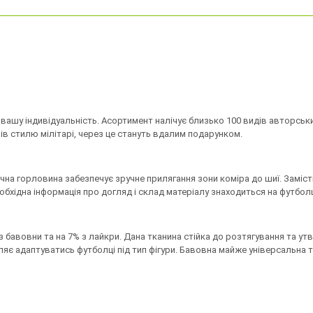
ь вашу індивідуальність. Асортимент налічує близько 100 видів авторс
ачів стилю мілітарі, через це стануть вдалим подарунком.
ична горловина забезпечує зручне прилягання зони коміра до шиї. Заміст
бхідна інформація про догляд і склад матеріалу знаходиться на футбол
з бавовни та на 7% з лайкри. Дана тканина стійка до розтягування та у
яє адаптуватись футболці під тип фігури. Бавовна майже універсальна т