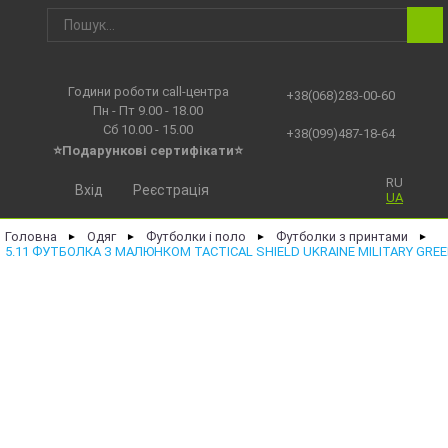
Години роботи call-центра
+38(068)283-00-60
Пн - Пт 9.00 - 18.00
Сб 10.00 - 15.00
+38(099)487-18-64
⭐Подарункові сертифікати⭐
RU
Вхід
Реєстрація
UA
Головна
Одяг
Футболки і поло
Футболки з принтами
►
►
►
►
5.11 ФУТБОЛКА З МАЛЮНКОМ TACTICAL SHIELD UKRAINE MILITARY GREE