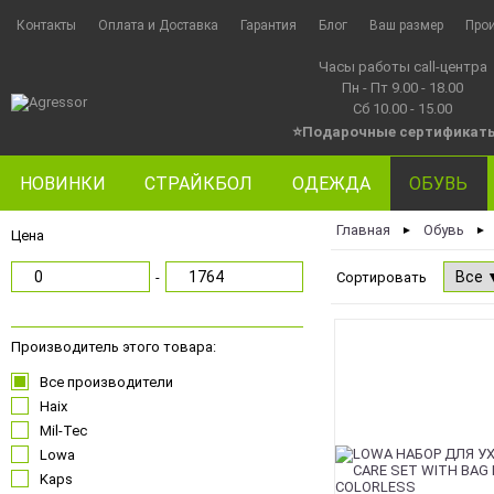
Контакты
Оплата и Доставка
Гарантия
Блог
Ваш размер
Про
Часы работы call-центра
Пн - Пт 9.00 - 18.00
Сб 10.00 - 15.00
⭐Подарочные сертификат
НОВИНКИ
СТРАЙКБОЛ
ОДЕЖДА
ОБУВЬ
Главная
Обувь
►
►
Цена
-
Сортировать
Производитель этого товара:
Все производители
Haix
Mil-Tec
Lowa
Kaps