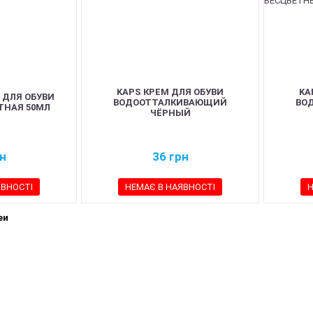
KAPS КРЕМ ДЛЯ ОБУВИ
KA
 ДЛЯ ОБУВИ
ВОДООТТАЛКИВАЮЩИЙ
ВО
ТНАЯ 50МЛ
ЧЁРНЫЙ
н
36
грн
ЯВНОСТІ
НЕМАЄ В НАЯВНОСТІ
Н
еи