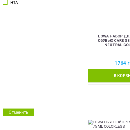
HTA
Чорний
Койот
LOWA НАБОР ДЛ
Олива
ОБУВЬЮ CARE SE
Сірий
NEUTRAL CO
Синій
Червоний
1764
г
Pink
Білий
В КОРЗ
Помаранчевий
Прозорий
ММ14 Український піксель
Multicam/MTP
NGU Camo Хижак
Зимовий камуфляж
Отменить
Камуфляж
Інші кольори