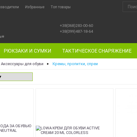
изводители
Избранные
Топ товары
+38(068)283-00-60
+38(099)487-18-64
ы
⭐
РЮКЗАКИ И СУМКИ
ТАКТИЧЕСКОЕ СНАРЯЖЕНИЕ
Аксессуары для обуви
Кремы, пропитки, спреи
►