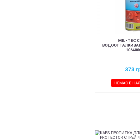
MIL-TEC 
ВОДООТТАЛКИВА
106400
373
г
НЕМАЄ В НА