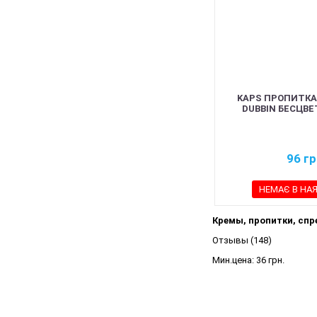
KAPS ПРОПИТКА
DUBBIN БЕСЦВЕ
96
гр
НЕМАЄ В НА
Кремы, пропитки, спр
Отзывы (148)
Мин.цена:
36 грн.