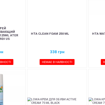
РЕЙ
ИВАЮЩИЙ
HTA CLEAN FOAM 250 ML
HTA WAT
25ML ATER
IDI US
рн
338
грн
ЯВНОСТІ
НЕМАЄ В НАЯВНОСТІ
Н