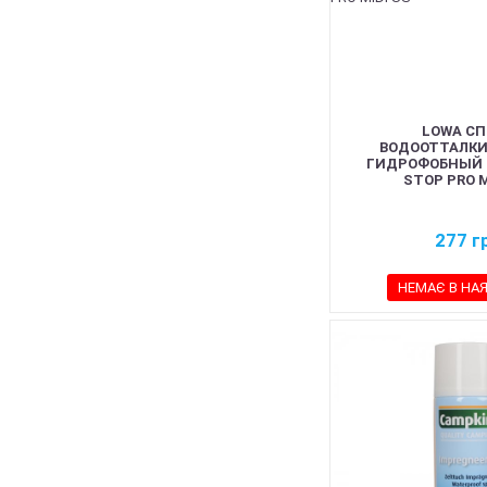
LOWA СП
ВОДООТТАЛК
ГИДРОФОБНЫЙ 1
STOP PRO M
277
г
НЕМАЄ В НА