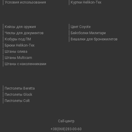
Условия использования
Куртки Helikon-Tex
Кейсы для оружия
Цвет Coyote
Чехлы для документов
Бейсболки Милитари
Кобуры под ПМ
Вешалки для бронежилетов
Брюки Helikon-Tex
Штаны олива
Штаны Multicam
Штаны с наколенниками
Пистолеты Beretta
Пистолеты Glock
Пистолеты Colt
Call-центр
+38(068)283-00-60