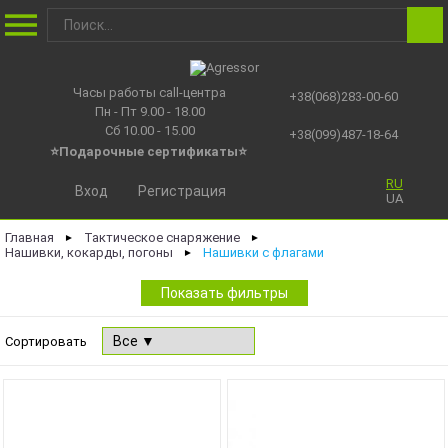
Часы работы call-центра
+38(068)283-00-60
Пн - Пт 9.00 - 18.00
Сб 10.00 - 15.00
+38(099)487-18-64
⭐Подарочные сертификаты
⭐
RU
Вход
Регистрация
UA
Главная
Тактическое снаряжение
►
►
Нашивки, кокарды, погоны
Нашивки с флагами
►
Показать фильтры
Сортировать