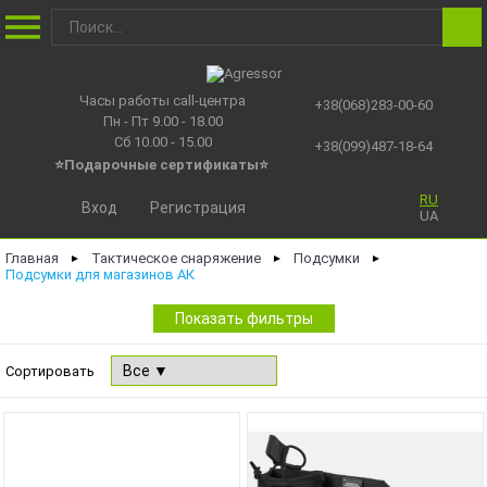
Часы работы call-центра
+38(068)283-00-60
Пн - Пт 9.00 - 18.00
Сб 10.00 - 15.00
+38(099)487-18-64
⭐Подарочные сертификаты
⭐
RU
Вход
Регистрация
UA
Главная
Тактическое снаряжение
Подсумки
►
►
►
Подсумки для магазинов АК
Показать фильтры
Сортировать