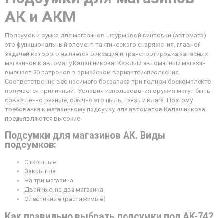
АК и АКМ
Подсумок и сумка для магазинов штурмовой винтовки (автомата)
это функциональный элемент тактического снаряжения, главной
задачей которого является фиксация и транспортировка запасных
магазинов к автомату Калашникова. Каждый автоматный магазин
вмещает 30 патронов в армейском вариантеиспеолнения.
Соответственно вес носимого боезапаса при полном боекомплекте
получается приличный. Условия использования оружия могут быть
совершенно разные, обычно это пыль, грязь и влага. Поэтому
требования к магазинному подсумку для автоматов Калашникова
предьявляются высокие
Подсумки для магазинов AK. Виды
подсумков:
Открытые
Закрытые
На три магазина
Двойные, на два магазина
Эластичные (растяжимые)
Как правильно выбрать подсумки под AK-74?