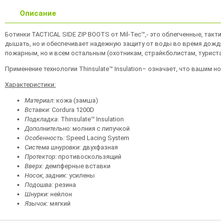
Описание
Ботинки TACTICAL SIDE ZIP BOOTS от Mil-Tec™,- это облегченные, так
дышать, но и обеспечивает надежную защиту от воды во время дождя
пожарным, но и всем остальным (охотникам, страйкболистам, туриста
Применение технологии Thinsulate™ Insulation– означает, что вашим н
Характеристики:
Материал:
кожа (замша)
Вставки:
Cordura 1200D
Подкладка:
Thinsulate™ Insulation
Дополнительно:
молния с липучкой
Особенность:
Speed Lacing System
Система шнуровки:
двухфазная
Протектор
: противоскользящий
Вверх:
демпферные вставки
Носок, задник:
усилены
Подошва:
резина
Шнурки:
нейлон
Язычок:
мягкий