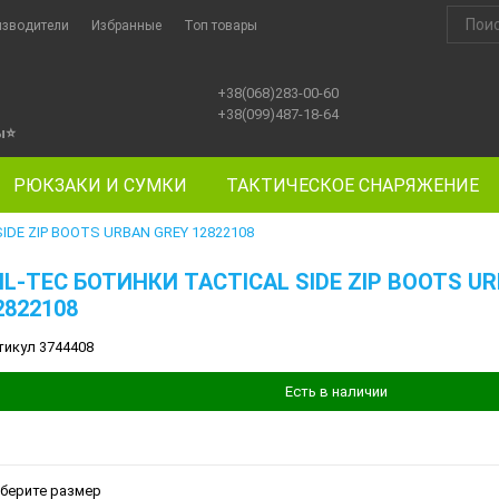
изводители
Избранные
Топ товары
+38(068)283-00-60
+38(099)487-18-64
ы
⭐
РЮКЗАКИ И СУМКИ
ТАКТИЧЕСКОЕ СНАРЯЖЕНИЕ
IDE ZIP BOOTS URBAN GREY 12822108
IL-TEC БОТИНКИ TACTICAL SIDE ZIP BOOTS U
2822108
тикул 3744408
Есть в наличии
берите размер