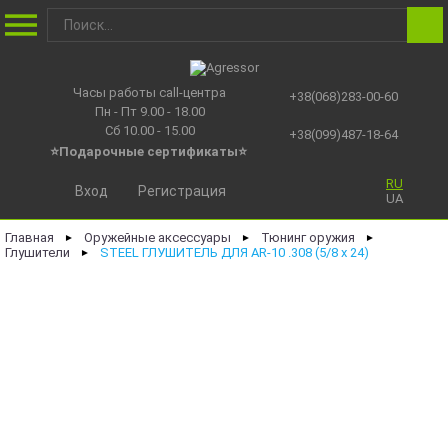
Часы работы call-центра
+38(068)283-00-60
Пн - Пт 9.00 - 18.00
Сб 10.00 - 15.00
+38(099)487-18-64
⭐Подарочные сертификаты
⭐
RU
Вход
Регистрация
UA
Главная
Оружейные аксессуары
Тюнинг оружия
►
►
►
Глушители
STEEL ГЛУШИТЕЛЬ ДЛЯ AR-10 .308 (5/8 х 24)
►