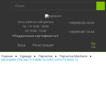
Часы работы call-центра
+38(068)283-00-60
Пн - Пт 9.00 - 18.00
Сб 10.00 - 15.00
+38(099)487-18-64
⭐Подарочные сертификаты
⭐
RU
Вход
Регистрация
UA
Главная
Одежда
Перчатки
Перчатки Mechanix
►
►
►
►
MECHANIX SPECIALTY 0.5MM GLOVES COYOTE MSD-72