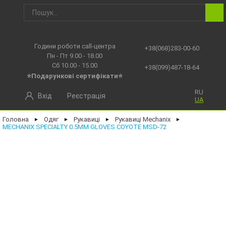
Години роботи call-центра
+38(068)283-00-60
Пн - Пт 9.00 - 18.00
Сб 10.00 - 15.00
+38(099)487-18-64
⭐Подарункові сертифікати⭐
RU
Вхід
Реєстрація
UA
Головна
Одяг
Рукавиці
Рукавиці Mechanix
►
►
►
►
MECHANIX SPECIALTY 0.5MM GLOVES COYOTE MSD-72