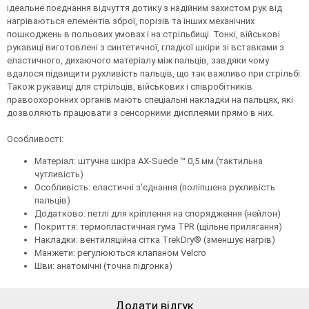
ідеальне поєднання відчуття дотику з надійним захистом рук від
нагріваються елементів зброї, порізів та інших механічних
пошкоджень в польових умовах і на стрільбищі. Тонкі, військові
рукавиці виготовлені з синтетичної, гладкої шкіри зі вставками з
еластичного, дихаючого матеріалу між пальців, завдяки чому
вдалося підвищити рухливість пальців, що так важливо при стрільбі.
Також рукавиці для стрільців, військових і співробітників
правоохоронних органів мають спеціальні накладки на пальцях, які
дозволяють працювати з сенсорними дисплеями прямо в них.
Особливості:
Матеріал: штучна шкіра AX-Suede ™ 0,5 мм (тактильна
чутливість)
Особливість: еластичні з'єднання (поліпшена рухливість
пальців)
Додатково: петлі для кріплення на спорядження (нейлон)
Покриття: термопластичная гума TPR (щільне прилягання)
Накладки: вентиляційна сітка TrekDry® (зменшує нагрів)
Манжети: регулюються клапаном Velcro
Шви: анатомічні (точна підгонка)
Додати відгук