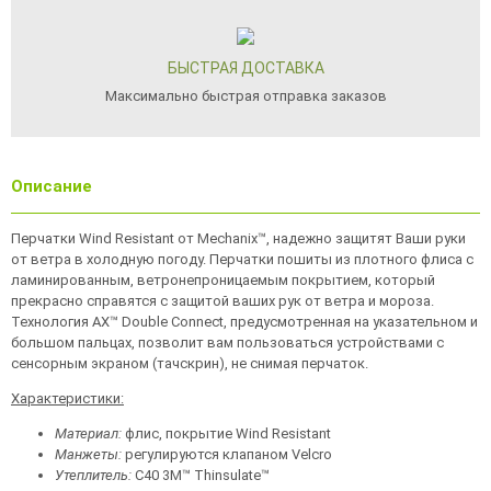
БЫСТРАЯ ДОСТАВКА
Максимально быстрая отправка заказов
Описание
Перчатки Wind Resistant от Mechanix™, надежно защитят Ваши руки
от ветра в холодную погоду. Перчатки пошиты из плотного флиса с
ламинированным, ветронепроницаемым покрытием, который
прекрасно справятся с защитой ваших рук от ветра и мороза.
Технология AX™ Double Connect, предусмотренная на указательном и
большом пальцах, позволит вам пользоваться устройствами с
сенсорным экраном (тачскрин), не снимая перчаток.
Характеристики:
Материал:
флис, покрытие Wind Resistant
Манжеты:
регулируются клапаном Velcro
Утеплитель:
C40 3M™ Thinsulate™