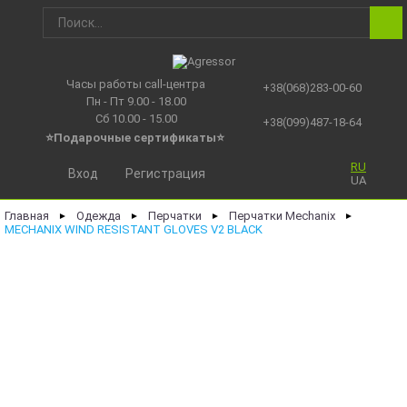
Часы работы call-центра
+38(068)283-00-60
Пн - Пт 9.00 - 18.00
Сб 10.00 - 15.00
+38(099)487-18-64
⭐Подарочные сертификаты
⭐
RU
Вход
Регистрация
UA
Главная
Одежда
Перчатки
Перчатки Mechanix
►
►
►
►
MECHANIX WIND RESISTANT GLOVES V2 BLACK